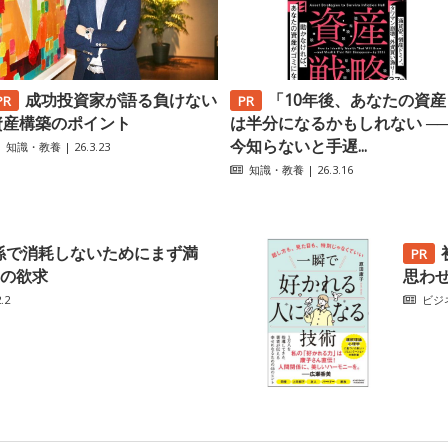
成功投資家が語る負けない
「10年後、あなたの資産
資産構築のポイント
は半分になるかもしれない ─
今知らないと手遅...
知識・教養
| 26.3.23
知識・教養
| 26.3.16
係で消耗しないためにまず満
の欲求
思わ
.2
ビジ