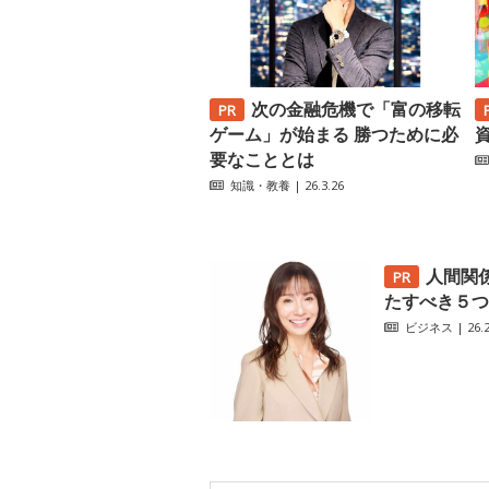
次の金融危機で「富の移転
ゲーム」が始まる 勝つために必
要なこととは
知識・教養
| 26.3.26
人間関
たすべき５つ
ビジネス
| 26.2