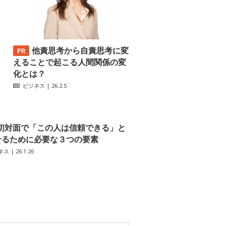
他責思考から自責思考に変
─
えることで起こる人間関係の変
化とは？
ビジネス
| 26.2.5
初対面で「この人は信頼できる」と
せるために必要な３つの要素
ネス
| 26.1.26