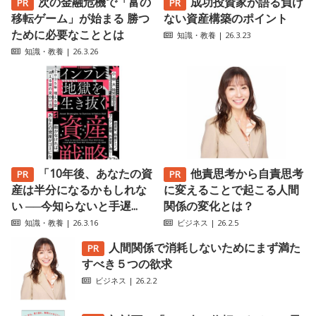
次の金融危機で「富の
成功投資家が語る負け
移転ゲーム」が始まる 勝つ
ない資産構築のポイント
ために必要なこととは
知識・教養
| 26.3.23
知識・教養
| 26.3.26
「10年後、あなたの資
他責思考から自責思考
産は半分になるかもしれな
に変えることで起こる人間
い ──今知らないと手遅...
関係の変化とは？
知識・教養
| 26.3.16
ビジネス
| 26.2.5
人間関係で消耗しないためにまず満た
すべき５つの欲求
ビジネス
| 26.2.2