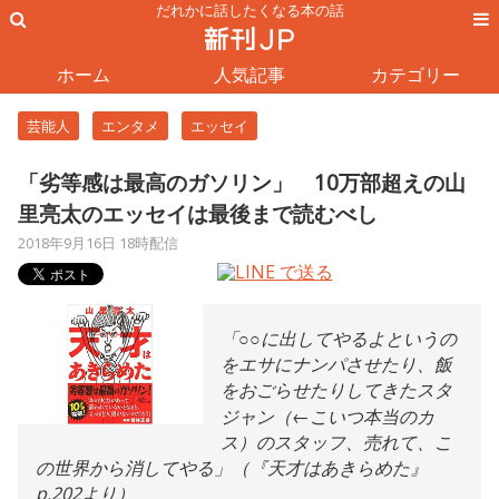
だれかに話したくなる本の話
ホーム
人気記事
カテゴリー
芸能人
エンタメ
エッセイ
「劣等感は最高のガソリン」 10万部超えの山
里亮太のエッセイは最後まで読むべし
2018年9月16日 18時配信
「○○に出してやるよというの
をエサにナンパさせたり、飯
をおごらせたりしてきたスタ
ジャン（←こいつ本当のカ
ス）のスタッフ、売れて、こ
の世界から消してやる」（『天才はあきらめた』
p.202より）