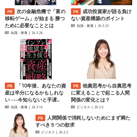
次の金融危機で「富の
成功投資家が語る負け
移転ゲーム」が始まる 勝つ
ない資産構築のポイント
ために必要なこととは
知識・教養
| 26.3.23
知識・教養
| 26.3.26
「10年後、あなたの資
他責思考から自責思考
産は半分になるかもしれな
に変えることで起こる人間
い ──今知らないと手遅...
関係の変化とは？
知識・教養
| 26.3.16
ビジネス
| 26.2.5
人間関係で消耗しないためにまず満た
すべき５つの欲求
ビジネス
| 26.2.2