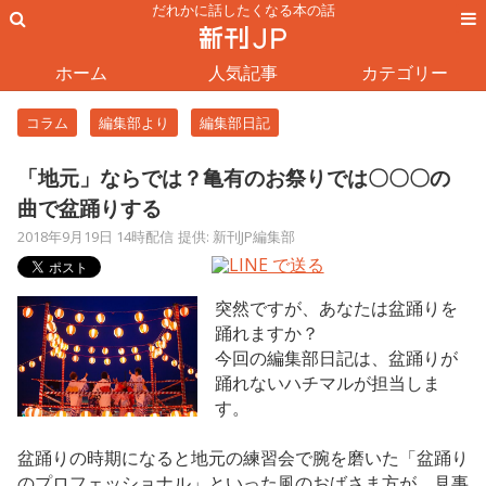
だれかに話したくなる本の話
ホーム
人気記事
カテゴリー
コラム
編集部より
編集部日記
「地元」ならでは？亀有のお祭りでは〇〇〇の
曲で盆踊りする
2018年9月19日 14時配信
提供: 新刊JP編集部
突然ですが、あなたは盆踊りを
踊れますか？
今回の編集部日記は、盆踊りが
踊れないハチマルが担当しま
す。
盆踊りの時期になると地元の練習会で腕を磨いた「盆踊り
のプロフェッショナル」といった風のおばさま方が、見事