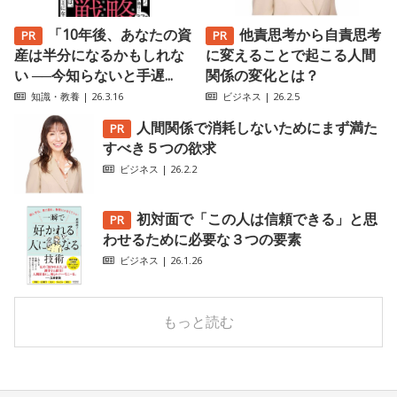
「10年後、あなたの資
他責思考から自責思考
産は半分になるかもしれな
に変えることで起こる人間
い ──今知らないと手遅...
関係の変化とは？
知識・教養
| 26.3.16
ビジネス
| 26.2.5
人間関係で消耗しないためにまず満た
すべき５つの欲求
ビジネス
| 26.2.2
初対面で「この人は信頼できる」と思
わせるために必要な３つの要素
ビジネス
| 26.1.26
もっと読む