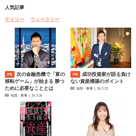
人気記事
デイリー
ウィークリー
次の金融危機で「富の
成功投資家が語る負け
移転ゲーム」が始まる 勝つ
ない資産構築のポイント
ために必要なこととは
知識・教養
| 26.3.23
知識・教養
| 26.3.26