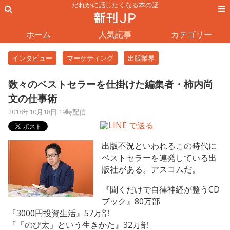
だれかに話したくなる本の話
ホーム
人気記事
カテゴリー
インタビュー
マーケティング
出版業界
数々のベストセラーを仕掛けた編集者・柿内尚
文の仕事術
2018年10月18日 19時配信
出版不況といわれるこの時代に
ベストセラーを連発している出
版社がある。アスコムだ。
『聞くだけで自律神経が整うCD
ブック』80万部
『3000円投資生活』57万部
『「のび太」という生きかた』32万部