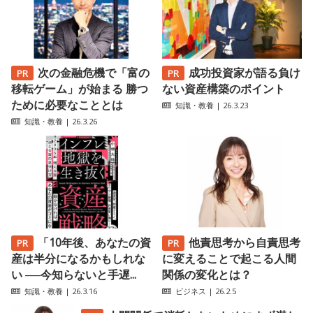
次の金融危機で「富の
成功投資家が語る負け
移転ゲーム」が始まる 勝つ
ない資産構築のポイント
ために必要なこととは
知識・教養
| 26.3.23
知識・教養
| 26.3.26
「10年後、あなたの資
他責思考から自責思考
産は半分になるかもしれな
に変えることで起こる人間
い ──今知らないと手遅...
関係の変化とは？
知識・教養
| 26.3.16
ビジネス
| 26.2.5