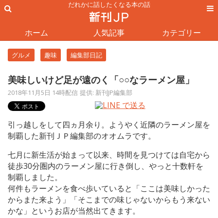
だれかに話したくなる本の話
ホーム
人気記事
カテゴリー
グルメ
趣味
編集部日記
美味しいけど足が遠のく「○○なラーメン屋」
2018年11月5日 14時配信
提供: 新刊JP編集部
引っ越しをして四ヵ月余り。ようやく近隣のラーメン屋を
制覇した新刊ＪＰ編集部のオオムラです。
七月に新生活が始まって以来、時間を見つけては自宅から
徒歩30分圏内のラーメン屋に行き倒し、やっと十数軒を
制覇しました。
何件もラーメンを食べ歩いていると「ここは美味しかった
からまた来よう」「そこまでの味じゃないからもう来ない
かな」というお店が当然出てきます。