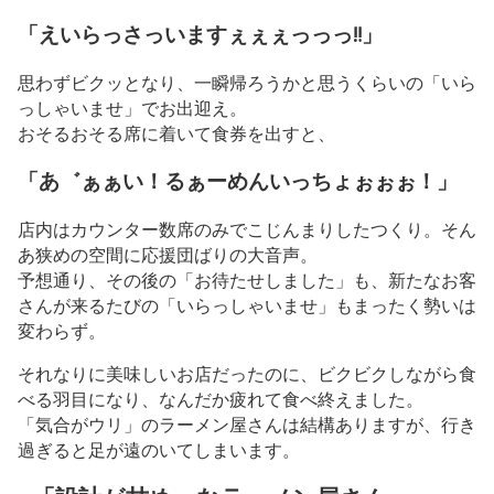
「えいらっさっいますぇぇぇっっっ‼︎」
思わずビクッとなり、一瞬帰ろうかと思うくらいの「いら
っしゃいませ」でお出迎え。
おそるおそる席に着いて食券を出すと、
「あ゛ぁぁい！るぁーめんいっちょぉぉぉ！」
店内はカウンター数席のみでこじんまりしたつくり。そん
あ狭めの空間に応援団ばりの大音声。
予想通り、その後の「お待たせしました」も、新たなお客
さんが来るたびの「いらっしゃいませ」もまったく勢いは
変わらず。
それなりに美味しいお店だったのに、ビクビクしながら食
べる羽目になり、なんだか疲れて食べ終えました。
「気合がウリ」のラーメン屋さんは結構ありますが、行き
過ぎると足が遠のいてしまいます。