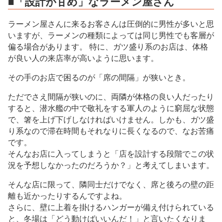
■「設計が甘め」なラーメン屋さん
ラーメン屋さんに来るお客さんは圧倒的に男性が多いと思
いますが、ラーメンの種類によっては同じ男性でも客層が
偏る場合があります。 特に、ガツ盛り系のお店は、体格
が良い人の来店率が高いように思います。
その手のお店で困るのが「席の間隔」が狭いとき。
ただでさえ間隔が狭いのに、両隣が体格の良い人だったり
すると、潜水艦の中で敬礼をする軍人のように窮屈な状態
で、箸を上げ下げしなければいけません。しかも、ガツ盛
り系なので滞在時間もそれなりに長くなるので、なお苦痛
です。
そんなお店に入ってしまうと「店を設計する段階でこの状
況を予想しなかったのだろうか？」と考えてしまいます。
そんな店に限って、隣同士だけでなく、席と後ろの壁の距
離も近かったりするんですよね。
さらに、壁に上着を掛けるハンガーが備え付けられている
と、冬場は「どう動けばいいんだ！」と言いたくなりま