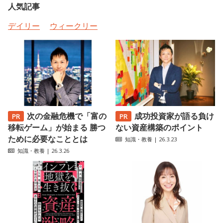
人気記事
デイリー
ウィークリー
次の金融危機で「富の
成功投資家が語る負け
移転ゲーム」が始まる 勝つ
ない資産構築のポイント
ために必要なこととは
知識・教養
| 26.3.23
知識・教養
| 26.3.26