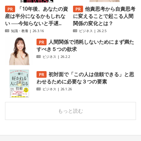
「10年後、あなたの資
他責思考から自責思考
産は半分になるかもしれな
に変えることで起こる人間
い ──今知らないと手遅...
関係の変化とは？
知識・教養
| 26.3.16
ビジネス
| 26.2.5
人間関係で消耗しないためにまず満た
すべき５つの欲求
ビジネス
| 26.2.2
初対面で「この人は信頼できる」と思
わせるために必要な３つの要素
ビジネス
| 26.1.26
もっと読む