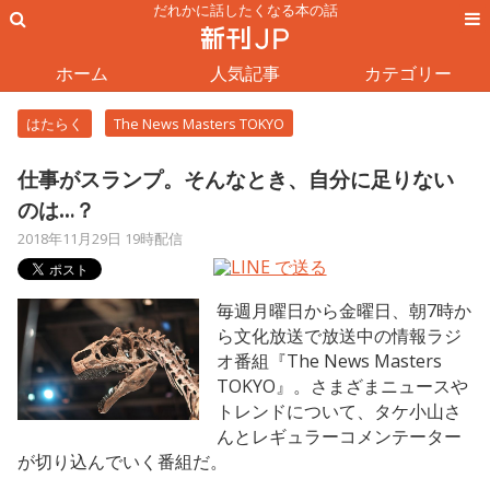
だれかに話したくなる本の話
ホーム
人気記事
カテゴリー
はたらく
The News Masters TOKYO
仕事がスランプ。そんなとき、自分に足りない
のは…？
2018年11月29日 19時配信
毎週月曜日から金曜日、朝7時か
ら文化放送で放送中の情報ラジ
オ番組『The News Masters
TOKYO』。さまざまニュースや
トレンドについて、タケ小山さ
んとレギュラーコメンテーター
が切り込んでいく番組だ。