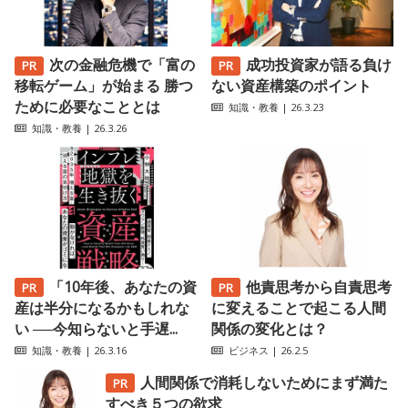
次の金融危機で「富の
成功投資家が語る負け
移転ゲーム」が始まる 勝つ
ない資産構築のポイント
ために必要なこととは
知識・教養
| 26.3.23
知識・教養
| 26.3.26
「10年後、あなたの資
他責思考から自責思考
産は半分になるかもしれな
に変えることで起こる人間
い ──今知らないと手遅...
関係の変化とは？
知識・教養
| 26.3.16
ビジネス
| 26.2.5
人間関係で消耗しないためにまず満た
すべき５つの欲求