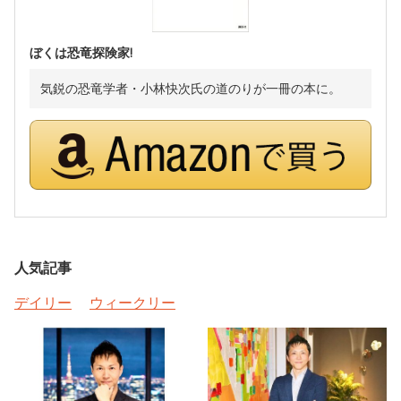
ぼくは恐竜探険家!
気鋭の恐竜学者・小林快次氏の道のりが一冊の本に。
人気記事
デイリー
ウィークリー