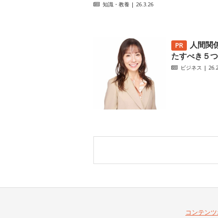
知識・教養
| 26.3.26
人間関
たすべき５つ
ビジネス
| 26.2
コンテンツ