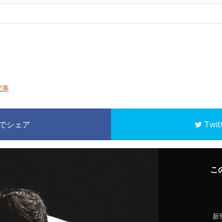
記事
k でシェア
Twi
こ
新