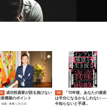
成功投資家が語る負けない
「10年後、あなたの資産
資産構築のポイント
は半分になるかもしれない ─
今知らないと手遅...
知識・教養
| 26.3.23