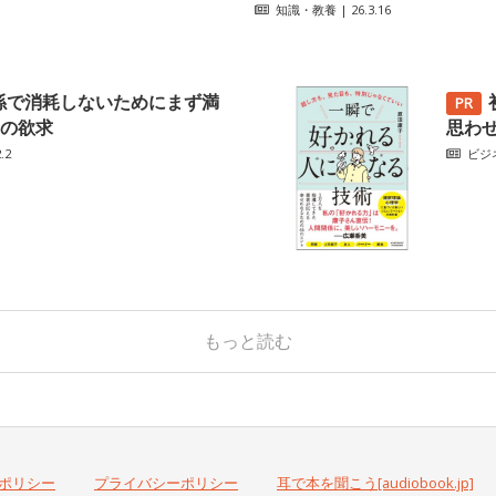
知識・教養
| 26.3.16
係で消耗しないためにまず満
の欲求
思わ
.2
ビジ
もっと読む
ポリシー
プライバシーポリシー
耳で本を聞こう[audiobook.jp]