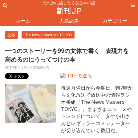
だれかに話したくなる本の話
ホーム
人気記事
カテゴリー
文学
The News Masters TOKYO
一つのストーリーを99の文体で書く 表現力を
高めるのにうってつけの本
2019年1月31日 20時配信
毎週月曜日から金曜日、朝7時か
ら文化放送で放送中の情報ラジ
オ番組『The News Masters
TOKYO』。さまざまニュースや
トレンドについて、タケ小山さ
んとレギュラーコメンテーター
が切り込んでいく番組だ。