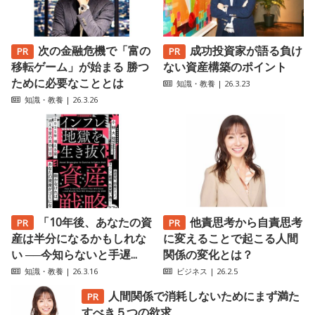
次の金融危機で「富の
成功投資家が語る負け
移転ゲーム」が始まる 勝つ
ない資産構築のポイント
ために必要なこととは
知識・教養
| 26.3.23
知識・教養
| 26.3.26
「10年後、あなたの資
他責思考から自責思考
産は半分になるかもしれな
に変えることで起こる人間
い ──今知らないと手遅...
関係の変化とは？
知識・教養
| 26.3.16
ビジネス
| 26.2.5
人間関係で消耗しないためにまず満た
すべき５つの欲求