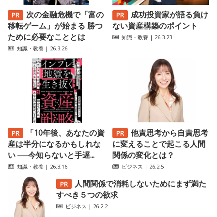
次の金融危機で「富の
成功投資家が語る負け
移転ゲーム」が始まる 勝つ
ない資産構築のポイント
ために必要なこととは
知識・教養
| 26.3.23
知識・教養
| 26.3.26
「10年後、あなたの資
他責思考から自責思考
産は半分になるかもしれな
に変えることで起こる人間
い ──今知らないと手遅...
関係の変化とは？
知識・教養
| 26.3.16
ビジネス
| 26.2.5
人間関係で消耗しないためにまず満た
すべき５つの欲求
ビジネス
| 26.2.2