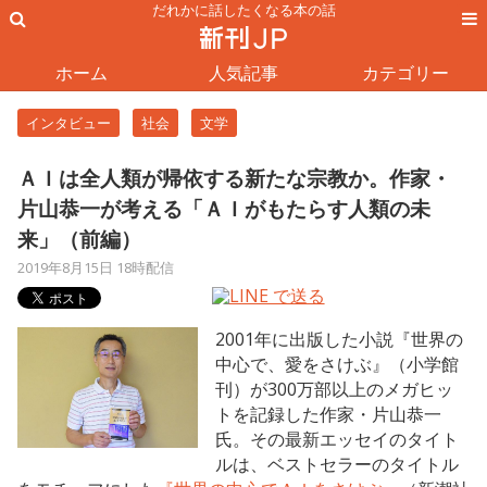
だれかに話したくなる本の話
ホーム
人気記事
カテゴリー
インタビュー
社会
文学
ＡＩは全人類が帰依する新たな宗教か。作家・
片山恭一が考える「ＡＩがもたらす人類の未
来」（前編）
2019年8月15日 18時配信
2001年に出版した小説『世界の
中心で、愛をさけぶ』（小学館
刊）が300万部以上のメガヒッ
トを記録した作家・片山恭一
氏。その最新エッセイのタイト
ルは、ベストセラーのタイトル