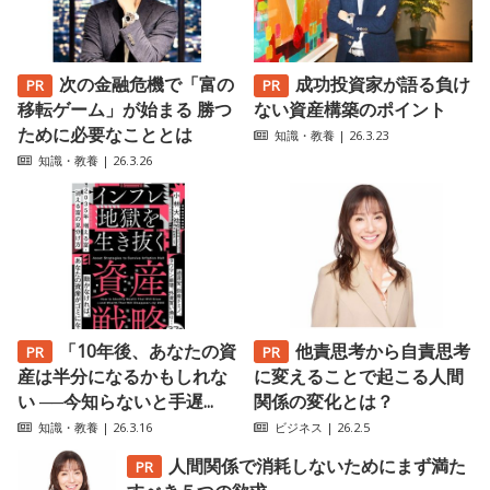
次の金融危機で「富の
成功投資家が語る負け
移転ゲーム」が始まる 勝つ
ない資産構築のポイント
ために必要なこととは
知識・教養
| 26.3.23
知識・教養
| 26.3.26
「10年後、あなたの資
他責思考から自責思考
産は半分になるかもしれな
に変えることで起こる人間
い ──今知らないと手遅...
関係の変化とは？
知識・教養
| 26.3.16
ビジネス
| 26.2.5
人間関係で消耗しないためにまず満た