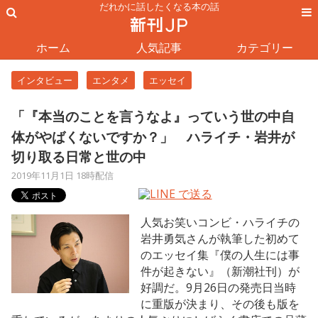
だれかに話したくなる本の話
ホーム
人気記事
カテゴリー
インタビュー
エンタメ
エッセイ
「『本当のことを言うなよ』っていう世の中自
体がやばくないですか？」 ハライチ・岩井が
切り取る日常と世の中
2019年11月1日 18時配信
人気お笑いコンビ・ハライチの
岩井勇気さんが執筆した初めて
のエッセイ集『僕の人生には事
件が起きない』（新潮社刊）が
好調だ。9月26日の発売日当時
に重版が決まり、その後も版を