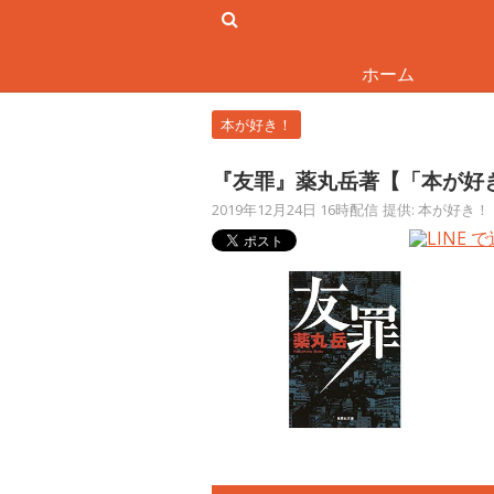
ホーム
本が好き！
『友罪』薬丸岳著【「本が好
2019年12月24日 16時配信
提供: 本が好き！