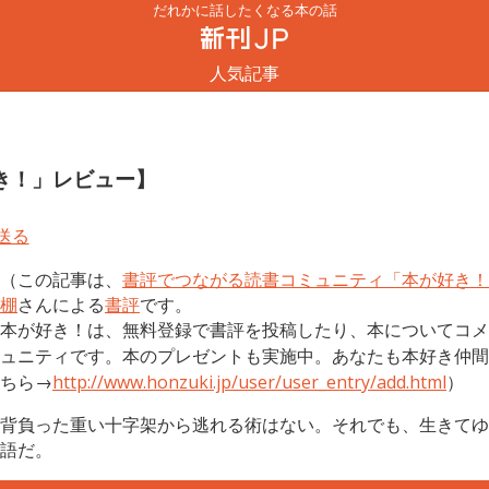
だれかに話したくなる本の話
人気記事
き！」レビュー】
（この記事は、
書評でつながる読書コミュニティ「本が好き！
棚
さんによる
書評
です。
本が好き！は、無料登録で書評を投稿したり、本についてコメ
ュニティです。本のプレゼントも実施中。あなたも本好き仲間
ちら→
http://www.honzuki.jp/user/user_entry/add.html
）
背負った重い十字架から逃れる術はない。それでも、生きてゆ
語だ。