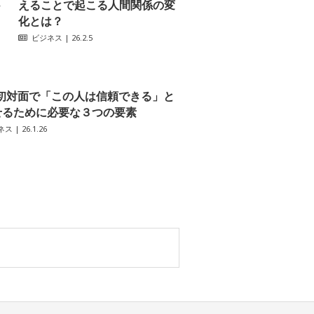
─
えることで起こる人間関係の変
化とは？
ビジネス
| 26.2.5
初対面で「この人は信頼できる」と
せるために必要な３つの要素
ネス
| 26.1.26