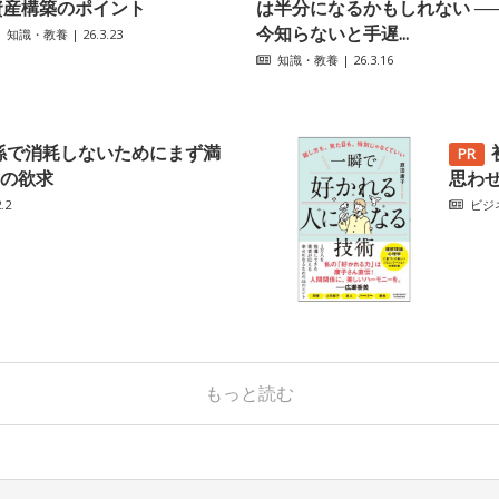
資産構築のポイント
は半分になるかもしれない ─
今知らないと手遅...
知識・教養
| 26.3.23
知識・教養
| 26.3.16
係で消耗しないためにまず満
の欲求
思わ
.2
ビジ
もっと読む