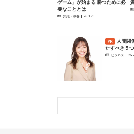
ゲーム」が始まる 勝つために必
要なこととは
知識・教養
| 26.3.26
人間関
たすべき５つ
ビジネス
| 26.2