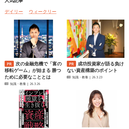
人気記事
デイリー
ウィークリー
次の金融危機で「富の
成功投資家が語る負け
移転ゲーム」が始まる 勝つ
ない資産構築のポイント
ために必要なこととは
知識・教養
| 26.3.23
知識・教養
| 26.3.26