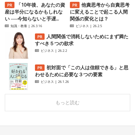
「10年後、あなたの資
他責思考から自責思考
産は半分になるかもしれな
に変えることで起こる人間
い ──今知らないと手遅...
関係の変化とは？
知識・教養
| 26.3.16
ビジネス
| 26.2.5
人間関係で消耗しないためにまず満た
すべき５つの欲求
ビジネス
| 26.2.2
初対面で「この人は信頼できる」と思
わせるために必要な３つの要素
ビジネス
| 26.1.26
もっと読む