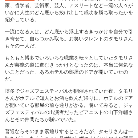
家、哲学者、芸術家、芸人、アスリートなど一流の人々が
いかに人生のどん底から抜け出して成功を勝ち取ったかを
紹介している。
一流になる人は、どん底から浮上するきっかけを自分で引
き寄せて、自らつかみ取る。お笑いタレントのタモリさん
もその一人だ。
もともと博多でいろいろな職業を転々としていたタモリさ
んが芸能の道に進むきっかけとなったのは、本当に何気な
いことだった。あるホテルの部屋のドアが開いていたの
だ。
博多でジャズフェスティバルが開催されていた夜、タモリ
さんがホテルで知人とお酒を飲んだ帰りに、ホテルのドア
が開いている部屋の前を通りがかる。覗いてみると、ジャ
ズフェスティバルの出演者だったピアニストの山下洋輔さ
んとその仲間たちが騒いでいた。
普通ならそのまま素通りするところだが、タモリさんは一