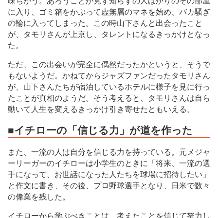
味ちがう。あろうことか見ず知らずの人ばかりのその部屋
に入り、ゴミ箱をかぶって虚無層のマネを始め、バカ騒ぎ
の輪に入ってしまった。この時山下さんと出会ったこと
が、タモリさんが上京し、タレントになるきっかけとなっ
た。
ただ、この出会いが完全に偶然だったかというと、そうで
もないようだ。かねてからジャズファンだったタモリさん
が、山下さんたちが宿泊しているホテルに様子を見に行っ
たことが真相のようだ。そう考えると、タモリさんは自ら
動いて人生を変えるきっかけ引き寄せたともいえる。
■イチローの「信じる力」が道を作った
また、一流の人は自分を信じる力を持っている。元メジャ
ーリーガーのイチローは小学生のときに「将来、一流の選
手になって、お世話になった人たちを球場に招待したい」
と作文に書き、その後、プロ野球選手となり、日米で数々
の偉業を残した。
イチローから学ぶべきことは、考えたことを信じて努力し