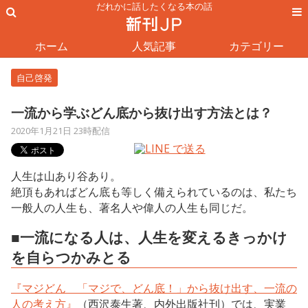
だれかに話したくなる本の話
ホーム
人気記事
カテゴリー
自己啓発
一流から学ぶどん底から抜け出す方法とは？
2020年1月21日 23時配信
人生は山あり谷あり。
絶頂もあればどん底も等しく備えられているのは、私たち
一般人の人生も、著名人や偉人の人生も同じだ。
■一流になる人は、人生を変えるきっかけ
を自らつかみとる
『マジどん 「マジで、どん底！」から抜け出す、一流の
人の考え方』
（西沢泰生著、内外出版社刊）では、実業