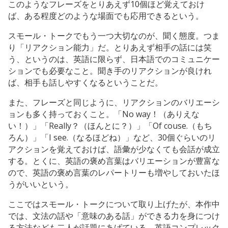
このようなフレーズをとりあえず10個ほど覚えておけ
ば、ある程度どのような場面でも応用できるという。
スモール・トークでもう一つ大切なのが、聞く態度。つま
り「リアクション能力」だ。とりあえず相手の話には笑
う、というのは、英語に限らず、日本語でのコミュニケー
ションでも必要なこと。聞き手のリアクションが良けれ
ば、相手も話しやすくなるということだ。
また、フレーズと同じように、リアクションのバリエーシ
ョンも多く持っておくこと。「No way！（ありえな
い！）」「Really？（ほんとに？）」「Of couse.（もち
ろん）」「I see.（なるほどね）」など、30個ぐらいのリ
アクションを覚えておけば、語彙が少なくても会話が成立
する。とくに、英語の褒め言葉はバリエーションが豊富な
ので、英語の褒め言葉のレパートリーも増やしておいたほ
うがいいという。
ここではスモール・トークについて取り上げたが、本作中
では、文法の話や「意味のある話」ができる力を身につけ
る方法なども二人が話題にあげている。英語コンプレック