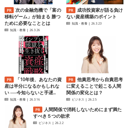
次の金融危機で「富の
成功投資家が語る負け
移転ゲーム」が始まる 勝つ
ない資産構築のポイント
ために必要なこととは
知識・教養
| 26.3.23
知識・教養
| 26.3.26
「10年後、あなたの資
他責思考から自責思考
産は半分になるかもしれな
に変えることで起こる人間
い ──今知らないと手遅...
関係の変化とは？
知識・教養
| 26.3.16
ビジネス
| 26.2.5
人間関係で消耗しないためにまず満た
すべき５つの欲求
ビジネス
| 26.2.2