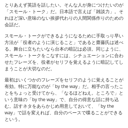
とりあえず英語を話したい。そんな人が身につけたいのが
「スモール・トーク」だ。日本語で言えば「雑談力」。そ
れほど深い意味のない挨拶代わりの人間関係作りのための
会話だ。
スモール・トークができるようになるために手取っり早い
方法が「役者のように演じること」であると齋藤氏は述べ
る。舞台に立ちたいなら台本の暗記は必須。同じように、
スモール・トークをこなすには、シチュエーションに合わ
せたフレーズを、役者がセリフを覚えるように暗記してし
まうことが大切なのだ。
最初はいくつかのフレーズをセリフのように覚えることが
有効。特に万能なのが「by the way」だ。相手の言ったこ
とをちょっと受けてから、「なるほどねえ。ところで」と
いう意味の「by the way」で、自分の得意な話に持ち込
む。話すネタをあらかじめ用意しておいて、「by the
way」で話を変えれば、自分のペースで喋ることができる
という。