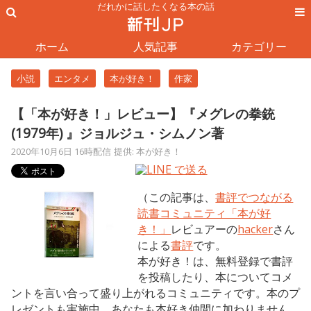
だれかに話したくなる本の話
ホーム
人気記事
カテゴリー
小説
エンタメ
本が好き！
作家
【「本が好き！」レビュー】『メグレの拳銃
(1979年) 』ジョルジュ・シムノン著
2020年10月6日 16時配信
提供: 本が好き！
（この記事は、
書評でつながる
読書コミュニティ「本が好
き！」
レビュアーの
hacker
さん
による
書評
です。
本が好き！は、無料登録で書評
を投稿したり、本についてコメ
ントを言い合って盛り上がれるコミュニティです。本のプ
レゼントも実施中。あなたも本好き仲間に加わりません