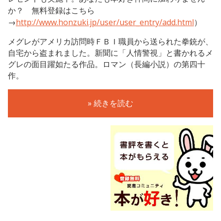
か？ 無料登録はこちら
→
http://www.honzuki.jp/user/user_entry/add.html
）
メグレがアメリカ訪問時ＦＢＩ職員から送られた拳銃が、
自宅から盗まれました。新聞に「人情警視」と書かれるメ
グレの面目躍如たる作品。ロマン（長編小説）の第四十
作。
» 続きを読む