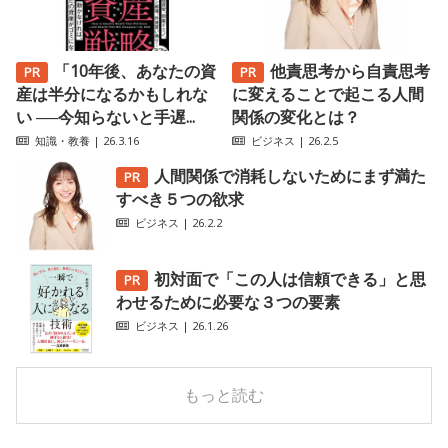
「10年後、あなたの資
他責思考から自責思考
産は半分になるかもしれな
に変えることで起こる人間
い ──今知らないと手遅...
関係の変化とは？
知識・教養
| 26.3.16
ビジネス
| 26.2.5
人間関係で消耗しないためにまず満た
すべき５つの欲求
ビジネス
| 26.2.2
初対面で「この人は信頼できる」と思
わせるために必要な３つの要素
ビジネス
| 26.1.26
もっと読む