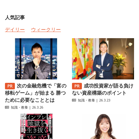
人気記事
デイリー
ウィークリー
次の金融危機で「富の
成功投資家が語る負け
移転ゲーム」が始まる 勝つ
ない資産構築のポイント
ために必要なこととは
知識・教養
| 26.3.23
知識・教養
| 26.3.26