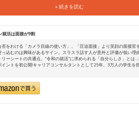
» 続きを読む
ン就活は面接が9割
合否をわける「カメラ目線の使い方」。「圧迫面接」より笑顔の面接官
突っ込むのは興味があるサイン。スラスラ話す人が意外と評価が低い理
トリーシートの共通点。“令和の就活”に求められる「自分らしさ」とは
ポイントを初公開!キャリアコンサルタントとして25年、3万人の学生を
。