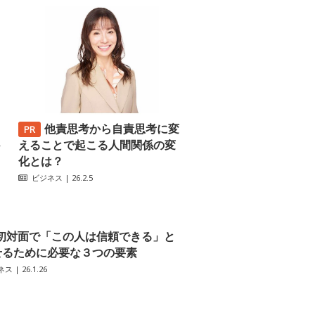
他責思考から自責思考に変
─
えることで起こる人間関係の変
化とは？
ビジネス
| 26.2.5
初対面で「この人は信頼できる」と
せるために必要な３つの要素
ネス
| 26.1.26