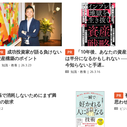
成功投資家が語る負けない
「10年後、あなたの資産
資産構築のポイント
は半分になるかもしれない ─
今知らないと手遅...
知識・教養
| 26.3.23
知識・教養
| 26.3.16
係で消耗しないためにまず満
の欲求
思わ
.2
ビジ