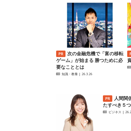
次の金融危機で「富の移転
ゲーム」が始まる 勝つために必
要なこととは
知識・教養
| 26.3.26
人間関
たすべき５つ
ビジネス
| 26.2