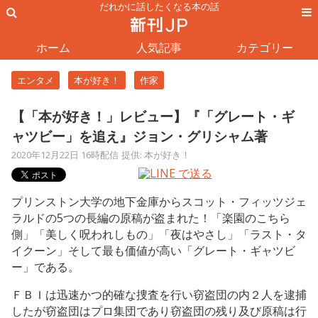
だれかに話したくなる本の話
ホーム
人気記事
カテゴリー
エンタメ
本が好き！
作家
【「本が好き！」レビュー】『「グレート・ギ
ャツビー」を追え』ジョン・グリシャム著
2020年12月22日 16時配信
提供: 本が好き！
プリンストン大学の地下金庫からスコット・フィッツジェ
ラルドの5つの長編の原稿が盗まれた！「楽園のこちら
側」「美しく呪われしもの」「夜はやさし」「ラスト・タ
イクーン」そして最も価値が高い「グレート・ギャツビ
ー」である。
ＦＢＩは迅速かつ的確な捜査を行い窃盗団の内２人を逮捕
したが窃盗団はプロ集団であり窃盗団の残り及び原稿は行