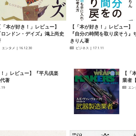
【「本が好き！」レビュー】
【「本が好き！」レビュー】
『ロンドン・デイズ』鴻上尚史
『自分の時間を取り戻そう』
著
きりん著
エンタメ
| 16.12.30
ビジネス
| 17.1.11
！」レビュー】『平凡倶楽
【「
代著
業者【
.19
エン