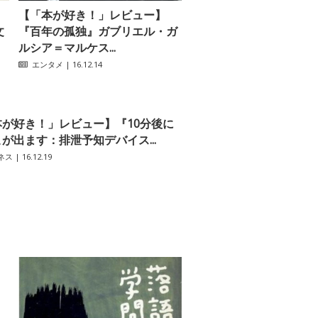
【「本が好き！」レビュー】
文
『百年の孤独』ガブリエル・ガ
ルシア＝マルケス...
エンタメ
| 16.12.14
本が好き！」レビュー】『10分後に
が出ます：排泄予知デバイス...
ネス
| 16.12.19