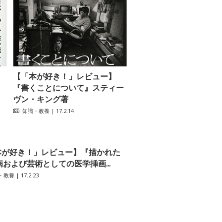
【「本が好き！」レビュー】
『書くことについて』スティー
ヴン・キング著
知識・教養
| 17.2.14
本が好き！」レビュー】『描かれた
病および芸術としての医学挿画...
・教養
| 17.2.23