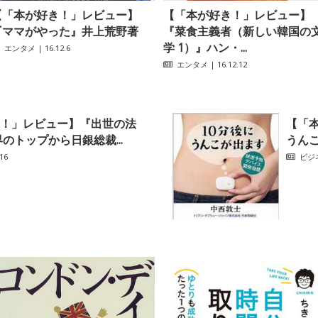
【「本が好き！」レビュー】
【「本が好き！」レビュー】
『ママがやった』井上荒野著
『菜食主義者（新しい韓国の
学 1）』ハン・...
エンタメ
| 16.12.6
エンタメ
| 16.12.12
！」レビュー】『出世の法
【「
のトップから日銀総裁...
うんこ
16
ビジ