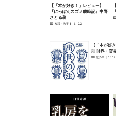
【「本が好き！」レビュー】
『にっぽんスズメ歳時記』中野
さとる著
知識・教養
| 16.12.2
【「本が好き
則 財界・官界
世の中
| 16.12.