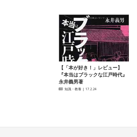
【「本が好き！」レビュー】
『本当はブラックな江戸時代』
永井義男著
知識・教養
| 17.2.24