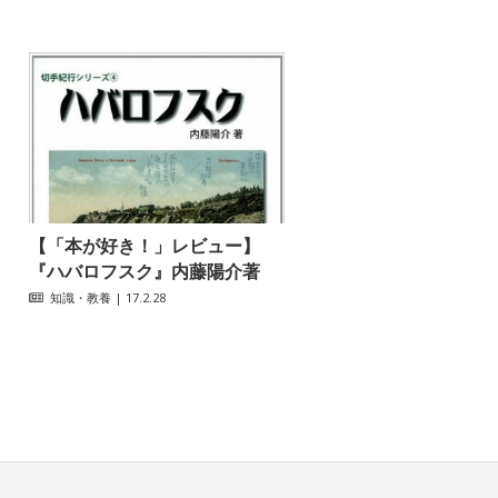
【「本が好き！」レビュー】
『ハバロフスク』内藤陽介著
知識・教養
| 17.2.28