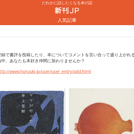
だれかに話したくなる本の話
人気記事
登録で書評を投稿したり、本についてコメントを言い合って盛り上がれ
施中。あなたも本好き仲間に加わりませんか？
ttp://www.honzuki.jp/user/user_entry/add.html