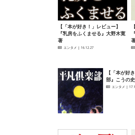
【「本が好き！」レビュー】
『乳房をふくませる』大野木寛
著
エンタメ
| 16.12.27
【「本が好き
部』こうの史
エンタメ
| 17.1