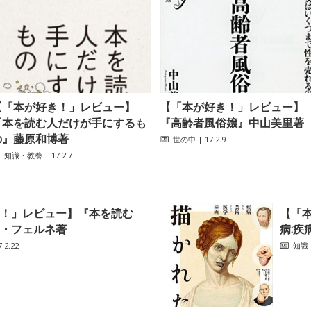
【「本が好き！」レビュー】
【「本が好き！」レビュー】
『本を読む人だけが手にするも
『高齢者風俗嬢』中山美里著
の』藤原和博著
世の中
| 17.2.9
知識・教養
| 17.2.7
！」レビュー】『本を読む
【「
・フェルネ著
病:疾
.2.22
知識