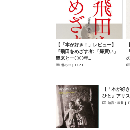
【「本が好き！」レビュー】
『飛田をめざす者: 「爆買い」
襲来と一〇〇年...
世の中
| 17.2.1
【「本が好き
ひと』アリス
知識・教養
| 17