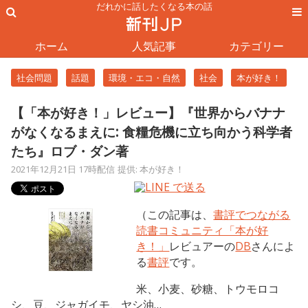
だれかに話したくなる本の話
ホーム
人気記事
カテゴリー
社会問題
話題
環境・エコ・自然
社会
本が好き！
【「本が好き！」レビュー】『世界からバナナ
がなくなるまえに: 食糧危機に立ち向かう科学者
たち』ロブ・ダン著
2021年12月21日 17時配信
提供: 本が好き！
（この記事は、
書評でつながる
読書コミュニティ「本が好
き！」
レビュアーの
DB
さんによ
る
書評
です。
米、小麦、砂糖、トウモロコ
シ、豆、ジャガイモ、ヤシ油…