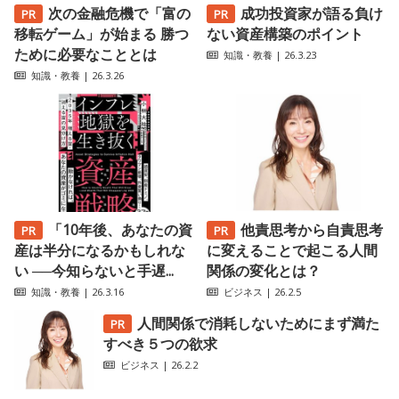
次の金融危機で「富の
成功投資家が語る負け
移転ゲーム」が始まる 勝つ
ない資産構築のポイント
ために必要なこととは
知識・教養
| 26.3.23
知識・教養
| 26.3.26
「10年後、あなたの資
他責思考から自責思考
産は半分になるかもしれな
に変えることで起こる人間
い ──今知らないと手遅...
関係の変化とは？
知識・教養
| 26.3.16
ビジネス
| 26.2.5
人間関係で消耗しないためにまず満た
すべき５つの欲求
ビジネス
| 26.2.2