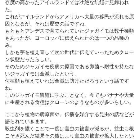
存度の高かったアイルランドでは壮絶な飢饉に見舞われ
た。
これがアイルランドからアメリカへ大量の移民が流れる原
因となるが、それは歴史の話ですね。
もともとアンデスで育てられていたジャガイモは数千種類
もあったが、ヨーロッパに伝えられたのは一つの品種の
み。
しかも芋を植え直して次の世代に伝えていったためクロー
ン状態だったらしい。
そのためジャガイモ疫病の原因である卵菌へ耐性を持たな
いジャガイモは全滅したという。
何種類も植えていれば全滅は防げただろうという話です
ね。
このジャガイモ飢饉に学ぶことなく、今でもバナナや大量
に生産される食糧はクローンのようなものが多いらしい。
ここから植物の病原菌や、伝播を媒介する昆虫の話などが
語られていきます。
殺虫剤を撒くことで一度は害虫の被害が減るが、益虫も根
こそぎ死んだ結果その後はより害虫の被害が拡大したとい