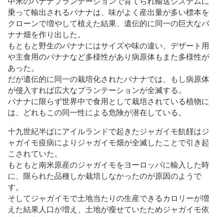
中米のバナナプランテーションで育てられ輸送システムに
乗って輸出されるバナナは、味がよく産出量が多い標本を
クローンで増やして植えた結果、遺伝的に同一の巨大なバ
ナナ畑を作り出した。
もともと野生のバナナにはサイズや味の違い、デザート用
や主食用のバナナなど多様性があり病原体もまた多様性が
あった。
だが遺伝的に同一の栽培化されたバナナでは、もし病原体
が侵入すれば広大なプランテーションが全滅する。
バナナに限らず世界中で食用として栽培されている植物に
は、どれもこの同一性による危険が潜在している。
十九世紀半ばにアイルランドで起きたジャガイモ飢饉はジ
ャガイモ疫病によりジャガイモ畑が全滅したことで引き起
こされていた。
もともと南米原産のジャガイモをヨーロッパに輸入した時
に、限られた品種しか栽培しなかったのが原因のようで
す。
そしてジャガイモで土地当たりの生産できるカロリーが増
えた結果人口が増え、土地が瘦せていたためジャガイモ依