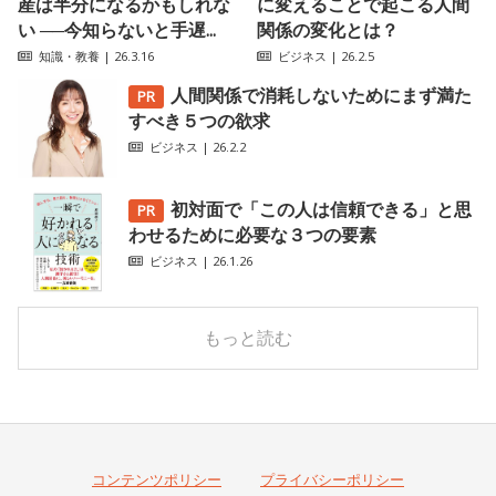
産は半分になるかもしれな
に変えることで起こる人間
い ──今知らないと手遅...
関係の変化とは？
知識・教養
| 26.3.16
ビジネス
| 26.2.5
人間関係で消耗しないためにまず満た
すべき５つの欲求
ビジネス
| 26.2.2
初対面で「この人は信頼できる」と思
わせるために必要な３つの要素
ビジネス
| 26.1.26
もっと読む
コンテンツポリシー
プライバシーポリシー