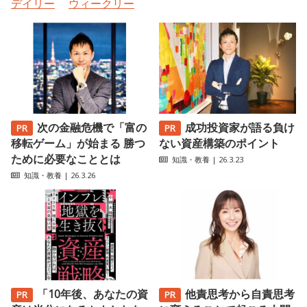
デイリー
ウィークリー
次の金融危機で「富の
成功投資家が語る負け
移転ゲーム」が始まる 勝つ
ない資産構築のポイント
ために必要なこととは
知識・教養
| 26.3.23
知識・教養
| 26.3.26
「10年後、あなたの資
他責思考から自責思考