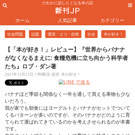
だれかに話したくなる本の話
ホーム
人気記事
カテゴリー
社会問題
話題
環境・エコ・自然
社会
本が好き！
【「本が好き！」レビュー】『世界からバナナ
がなくなるまえに: 食糧危機に立ち向かう科学者
たち』ロブ・ダン著
2021年12月21日 17時配信
提供: 本が好き！
バナナほど季節も関係なく一年を通して買える果物も少な
いだろう。
我が家でも朝食にはヨーグルトとバナナがセットでついて
くるパターンが多いのですが、そのバナナがどのように育
てられて運ばれてきているのかを考えさせられるのが本書
です。