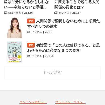
産は半分になるかもしれな
に変えることで起こる人間
い ──今知らないと手遅...
関係の変化とは？
知識・教養
| 26.3.16
ビジネス
| 26.2.5
人間関係で消耗しないためにまず満た
すべき５つの欲求
ビジネス
| 26.2.2
初対面で「この人は信頼できる」と思
わせるために必要な３つの要素
ビジネス
| 26.1.26
もっと読む
コンテンツポリシー
プライバシーポリシー