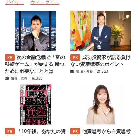
デイリー
ウィークリー
次の金融危機で「富の
成功投資家が語る負け
移転ゲーム」が始まる 勝つ
ない資産構築のポイント
ために必要なこととは
知識・教養
| 26.3.23
知識・教養
| 26.3.26
「10年後、あなたの資
他責思考から自責思考