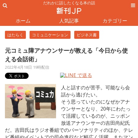
だれかに話したくなる本の話
ホーム
人気記事
カテゴリー
はたらく
コミュニケーション
ビジネス書
元コミュ障アナウンサーが教える「今日から使
える会話術」
2022年4月18日 19時配信
人と話すのが苦手。可能なら会
話から逃げたい。
そう思っていたのになぜかアナ
ウンサーとなり、20年にわたっ
て活躍しているのが、ニッポン
放送アナウンサーの吉田尚紀氏
だ。吉田氏はラジオ番組でのパーソナリティのほか、テレ
ビ番組やイベントでの司会進行など幅広く活躍。またマン