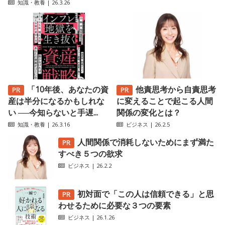
知識・教養
| 26.3.26
「10年後、あなたの資
他責思考から自責思考
産は半分になるかもしれな
に変えることで起こる人間
い ──今知らないと手遅...
関係の変化とは？
知識・教養
| 26.3.16
ビジネス
| 26.2.5
人間関係で消耗しないためにまず満た
すべき５つの欲求
ビジネス
| 26.2.2
初対面で「この人は信頼できる」と思
わせるために必要な３つの要素
ビジネス
| 26.1.26