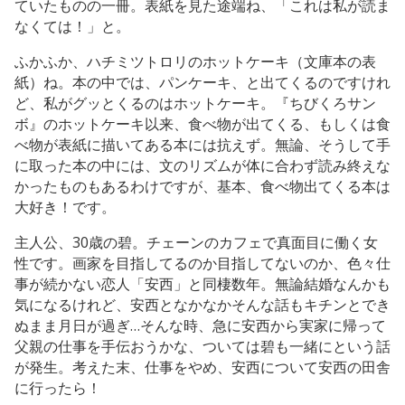
ていたものの一冊。表紙を見た途端ね、「これは私が読ま
なくては！」と。
ふかふか、ハチミツトロリのホットケーキ（文庫本の表
紙）ね。本の中では、パンケーキ、と出てくるのですけれ
ど、私がグッとくるのはホットケーキ。『ちびくろサン
ボ』のホットケーキ以来、食べ物が出てくる、もしくは食
べ物が表紙に描いてある本には抗えず。無論、そうして手
に取った本の中には、文のリズムが体に合わず読み終えな
かったものもあるわけですが、基本、食べ物出てくる本は
大好き！です。
主人公、30歳の碧。チェーンのカフェで真面目に働く女
性です。画家を目指してるのか目指してないのか、色々仕
事が続かない恋人「安西」と同棲数年。無論結婚なんかも
気になるけれど、安西となかなかそんな話もキチンとでき
ぬまま月日が過ぎ…そんな時、急に安西から実家に帰って
父親の仕事を手伝おうかな、ついては碧も一緒にという話
が発生。考えた末、仕事をやめ、安西について安西の田舎
に行ったら！