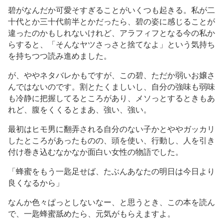
碧がなんだか可愛そすぎることがいくつも起きる。私が二
十代とか三十代前半とかだったら、碧の姿に感じることが
違ったのかもしれないけれど、アラフィフとなる今の私か
らすると、「そんなヤツさっさと捨てなよ」という気持ち
を持ちつつ読み進めました。
が、ややネタバレかもですが、この碧、ただか弱いお嬢さ
んではないのです。割とたくましいし、自分の強味も弱味
も冷静に把握してるところがあり、メソっとするときもあ
れど、腹をくくるとまあ、強い、強い。
最初はヒモ男に翻弄される自分のない子かとややガッカリ
したところがあったものの、頭を使い、行動し、人を引き
付け巻き込むなかなか面白い女性の物語でした。
「蜂蜜をもう一匙足せば、たぶんあなたの明日は今日より
良くなるから」
なんか色々ぱっとしないなー、と思うとき、この本を読ん
で、一匙蜂蜜舐めたら、元気がもらえますよ。