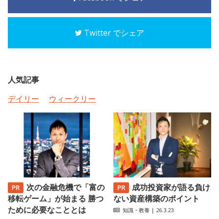
Twitter でシェア
人気記事
デイリー
ウィークリー
次の金融危機で「富の
成功投資家が語る負け
移転ゲーム」が始まる 勝つ
ない資産構築のポイント
ために必要なこととは
知識・教養
| 26.3.23