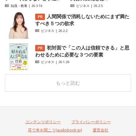
知識・教養
| 26.3.16
ビジネス
| 26.2.5
人間関係で消耗しないためにまず満た
すべき５つの欲求
ビジネス
| 26.2.2
初対面で「この人は信頼できる」と思
わせるために必要な３つの要素
ビジネス
| 26.1.26
もっと読む
コンテンツポリシー
プライバシーポリシー
耳で本を聞こう[audiobook.jp]
運営会社