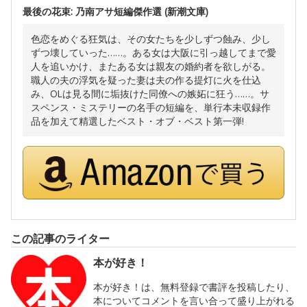
最後の花束: 乃南アサ短編傑作選 (新潮文庫)
色恋をめぐる狂気は、その女たちを少しずつ蝕み、少し
ずつ壊していった……。ある女は大阪に引っ越してまで愛
人を追いかけ、またある女は親友の婚約者を欲しがる。
職人の夫の浮気を疑った妻は夫の作る提灯に火を仕込
み、OLは見る間に垢抜けた同僚への嫉妬に狂う……。サ
スペンス・ミステリーの名手の短編を、単行本未収録作
品を加えて精選したベスト・オブ・ベスト第一弾!
この記事のライター
本が好き！
本が好き！は、無料登録で書評を投稿したり、
本についてコメントを言い合って盛り上がれる