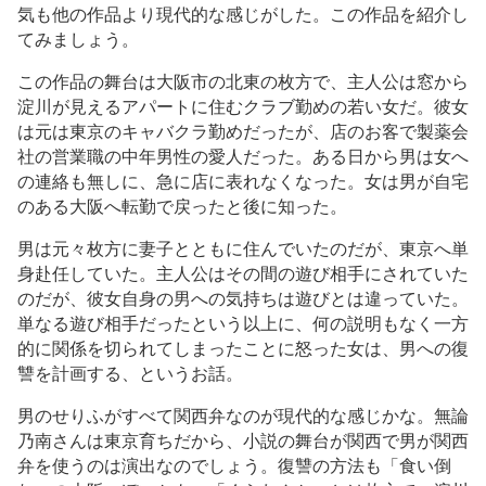
気も他の作品より現代的な感じがした。この作品を紹介し
てみましょう。
この作品の舞台は大阪市の北東の枚方で、主人公は窓から
淀川が見えるアパートに住むクラブ勤めの若い女だ。彼女
は元は東京のキャバクラ勤めだったが、店のお客で製薬会
社の営業職の中年男性の愛人だった。ある日から男は女へ
の連絡も無しに、急に店に表れなくなった。女は男が自宅
のある大阪へ転勤で戻ったと後に知った。
男は元々枚方に妻子とともに住んでいたのだが、東京へ単
身赴任していた。主人公はその間の遊び相手にされていた
のだが、彼女自身の男への気持ちは遊びとは違っていた。
単なる遊び相手だったという以上に、何の説明もなく一方
的に関係を切られてしまったことに怒った女は、男への復
讐を計画する、というお話。
男のせりふがすべて関西弁なのが現代的な感じかな。無論
乃南さんは東京育ちだから、小説の舞台が関西で男が関西
弁を使うのは演出なのでしょう。復讐の方法も「食い倒