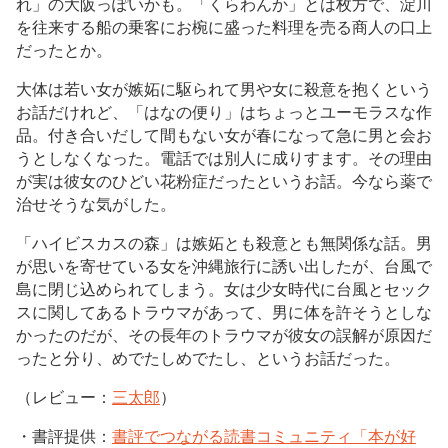
れ」の大阪っぽいかも。「くらわんか」とは枚方で、淀川
を往来する船の乗客にお椀に盛った料理を売る商人の口上
だったとか。
大体は若い女が嫉妬に駆られて男や女に殺意を抱くという
お話だけれど、「はなの便り」はちょっとユーモラスな作
品。付き合いだして間もない女が春になって急に男と会お
うとしなくなった。電話では別人に成りすます。その理由
が実は彼女のひどい花粉症だったというお話。今なら薬で
治せそうな気がした。
「ハイビスカスの森」は嫉妬とも殺意とも無関係な話。男
が思いを寄せている女を沖縄旅行に誘い出したが、台風で
島に閉じ込められてしまう。女は少女時代に台風とセック
スに関してあるトラウマがあって、男に体を許そうとしな
かったのだが、その長年のトラウマが彼女の誤解が原因だ
ったと分り、めでたしめでたし、というお話だった。
（レビュー：
三太郎
）
・書評提供：
書評でつながる読書コミュニティ「本が好