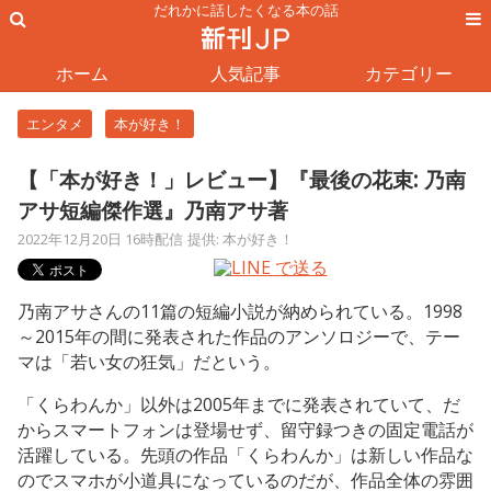
だれかに話したくなる本の話
ホーム
人気記事
カテゴリー
エンタメ
本が好き！
【「本が好き！」レビュー】『最後の花束: 乃南
アサ短編傑作選』乃南アサ著
2022年12月20日 16時配信
提供: 本が好き！
乃南アサさんの11篇の短編小説が納められている。1998
～2015年の間に発表された作品のアンソロジーで、テー
マは「若い女の狂気」だという。
「くらわんか」以外は2005年までに発表されていて、だ
からスマートフォンは登場せず、留守録つきの固定電話が
活躍している。先頭の作品「くらわんか」は新しい作品な
のでスマホが小道具になっているのだが、作品全体の雰囲