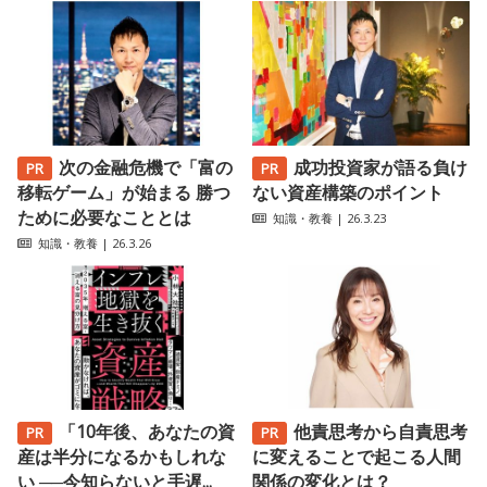
次の金融危機で「富の
成功投資家が語る負け
移転ゲーム」が始まる 勝つ
ない資産構築のポイント
ために必要なこととは
知識・教養
| 26.3.23
知識・教養
| 26.3.26
「10年後、あなたの資
他責思考から自責思考
産は半分になるかもしれな
に変えることで起こる人間
い ──今知らないと手遅...
関係の変化とは？