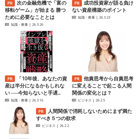
次の金融危機で「富の
成功投資家が語る負け
移転ゲーム」が始まる 勝つ
ない資産構築のポイント
ために必要なこととは
知識・教養
| 26.3.23
知識・教養
| 26.3.26
「10年後、あなたの資
他責思考から自責思考
産は半分になるかもしれな
に変えることで起こる人間
い ──今知らないと手遅...
関係の変化とは？
知識・教養
| 26.3.16
ビジネス
| 26.2.5
人間関係で消耗しないためにまず満た
すべき５つの欲求
ビジネス
| 26.2.2