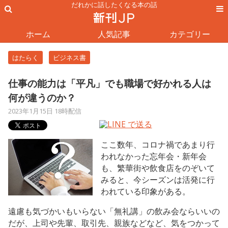
だれかに話したくなる本の話
ホーム
人気記事
カテゴリー
はたらく
ビジネス書
仕事の能力は「平凡」でも職場で好かれる人は
何が違うのか？
2023年1月15日 18時配信
ここ数年、コロナ禍であまり行
われなかった忘年会・新年会
も、繁華街や飲食店をのぞいて
みると、今シーズンは活発に行
われている印象がある。
遠慮も気づかいもいらない「無礼講」の飲み会ならいいの
だが、上司や先輩、取引先、親族などなど、気をつかって