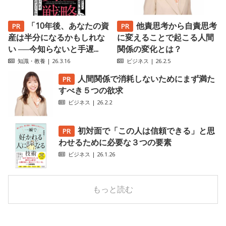
「10年後、あなたの資
他責思考から自責思考
産は半分になるかもしれな
に変えることで起こる人間
い ──今知らないと手遅...
関係の変化とは？
知識・教養
| 26.3.16
ビジネス
| 26.2.5
人間関係で消耗しないためにまず満た
すべき５つの欲求
ビジネス
| 26.2.2
初対面で「この人は信頼できる」と思
わせるために必要な３つの要素
ビジネス
| 26.1.26
もっと読む