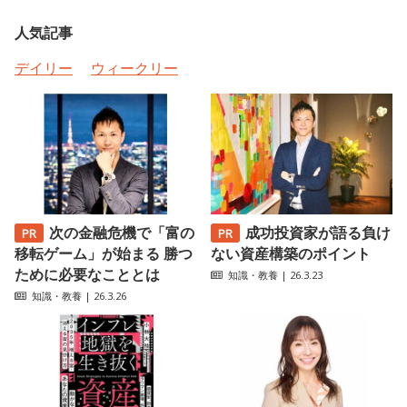
人気記事
デイリー
ウィークリー
次の金融危機で「富の
成功投資家が語る負け
移転ゲーム」が始まる 勝つ
ない資産構築のポイント
ために必要なこととは
知識・教養
| 26.3.23
知識・教養
| 26.3.26