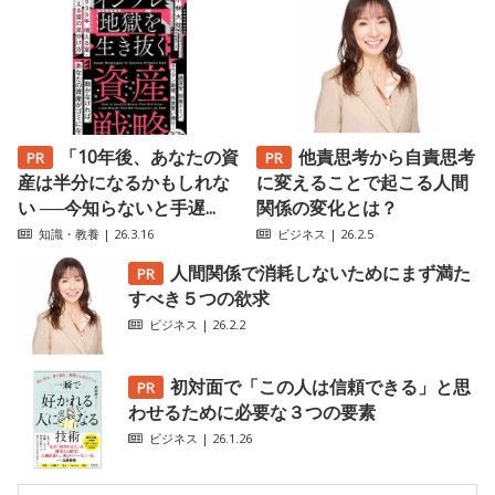
「10年後、あなたの資
他責思考から自責思考
産は半分になるかもしれな
に変えることで起こる人間
い ──今知らないと手遅...
関係の変化とは？
知識・教養
| 26.3.16
ビジネス
| 26.2.5
人間関係で消耗しないためにまず満た
すべき５つの欲求
ビジネス
| 26.2.2
初対面で「この人は信頼できる」と思
わせるために必要な３つの要素
ビジネス
| 26.1.26