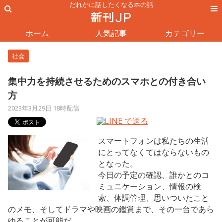
だれかに話したくなる本の話
ホーム
人気記事
カテゴリー
社会
集中力を持続させるためのスマホとの付き合い
方
2023年3月29日 18時配信
スマートフォンは私たちの生活
にとってなくてはならないもの
となった。
今日の予定の確認、誰かとのコ
ミュニケーション、情報の検
索、体調管理、思いついたこと
のメモ、そしてドラマや映画の鑑賞まで、その一台であら
ゆることが可能だ。