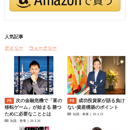
人気記事
デイリー
ウィークリー
次の金融危機で「富の
成功投資家が語る負け
移転ゲーム」が始まる 勝つ
ない資産構築のポイント
ために必要なこととは
知識・教養
| 26.3.23
知識・教養
| 26.3.26