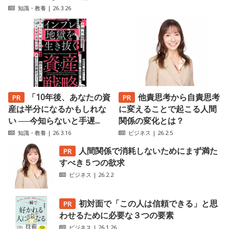
知識・教養
| 26.3.26
「10年後、あなたの資
他責思考から自責思考
産は半分になるかもしれな
に変えることで起こる人間
い ──今知らないと手遅...
関係の変化とは？
知識・教養
| 26.3.16
ビジネス
| 26.2.5
人間関係で消耗しないためにまず満た
すべき５つの欲求
ビジネス
| 26.2.2
初対面で「この人は信頼できる」と思
わせるために必要な３つの要素
ビジネス
| 26.1.26