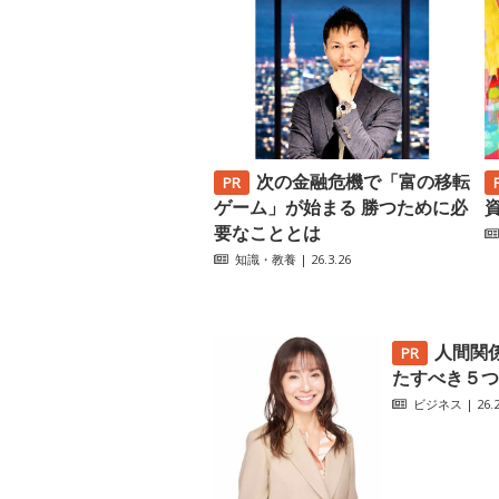
次の金融危機で「富の移転
ゲーム」が始まる 勝つために必
要なこととは
知識・教養
| 26.3.26
人間関
たすべき５つ
ビジネス
| 26.2