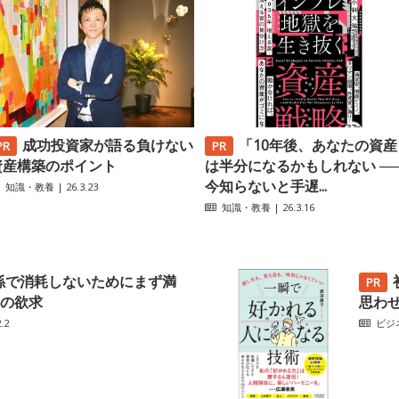
成功投資家が語る負けない
「10年後、あなたの資産
資産構築のポイント
は半分になるかもしれない ─
今知らないと手遅...
知識・教養
| 26.3.23
知識・教養
| 26.3.16
係で消耗しないためにまず満
の欲求
思わ
.2
ビジ