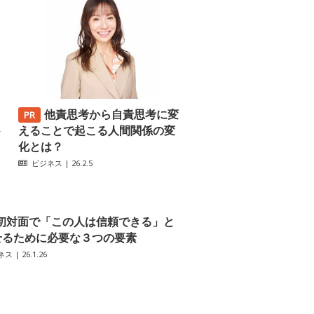
他責思考から自責思考に変
─
えることで起こる人間関係の変
化とは？
ビジネス
| 26.2.5
初対面で「この人は信頼できる」と
せるために必要な３つの要素
ネス
| 26.1.26