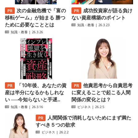
次の金融危機で「富の
成功投資家が語る負け
移転ゲーム」が始まる 勝つ
ない資産構築のポイント
ために必要なこととは
知識・教養
| 26.3.23
知識・教養
| 26.3.26
「10年後、あなたの資
他責思考から自責思考
産は半分になるかもしれな
に変えることで起こる人間
い ──今知らないと手遅...
関係の変化とは？
知識・教養
| 26.3.16
ビジネス
| 26.2.5
人間関係で消耗しないためにまず満た
すべき５つの欲求
ビジネス
| 26.2.2