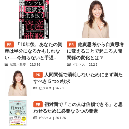
「10年後、あなたの資
他責思考から自責思考
産は半分になるかもしれな
に変えることで起こる人間
い ──今知らないと手遅...
関係の変化とは？
知識・教養
| 26.3.16
ビジネス
| 26.2.5
人間関係で消耗しないためにまず満た
すべき５つの欲求
ビジネス
| 26.2.2
初対面で「この人は信頼できる」と思
わせるために必要な３つの要素
ビジネス
| 26.1.26