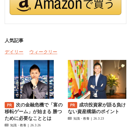
人気記事
デイリー
ウィークリー
次の金融危機で「富の
成功投資家が語る負け
移転ゲーム」が始まる 勝つ
ない資産構築のポイント
ために必要なこととは
知識・教養
| 26.3.23
知識・教養
| 26.3.26