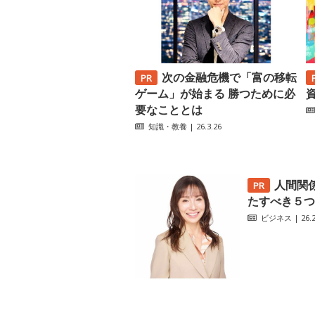
次の金融危機で「富の移転
ゲーム」が始まる 勝つために必
要なこととは
知識・教養
| 26.3.26
人間関
たすべき５つ
ビジネス
| 26.2