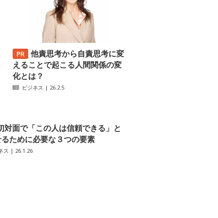
他責思考から自責思考に変
─
えることで起こる人間関係の変
化とは？
ビジネス
| 26.2.5
初対面で「この人は信頼できる」と
せるために必要な３つの要素
ネス
| 26.1.26