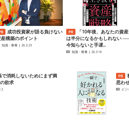
成功投資家が語る負けない
「10年後、あなたの資産
資産構築のポイント
は半分になるかもしれない ─
今知らないと手遅...
知識・教養
| 26.3.23
知識・教養
| 26.3.16
係で消耗しないためにまず満
の欲求
思わ
.2
ビジ