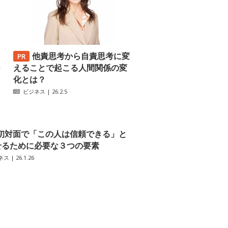
他責思考から自責思考に変
─
えることで起こる人間関係の変
化とは？
ビジネス
| 26.2.5
初対面で「この人は信頼できる」と
せるために必要な３つの要素
ネス
| 26.1.26