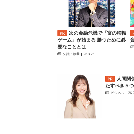
次の金融危機で「富の移転
ゲーム」が始まる 勝つために必
要なこととは
知識・教養
| 26.3.26
人間関
たすべき５つ
ビジネス
| 26.2