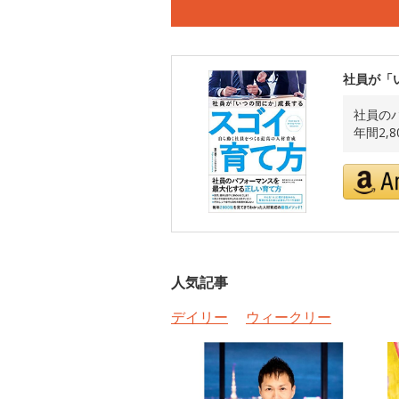
社員が「
社員の
年間2,
人気記事
デイリー
ウィークリー