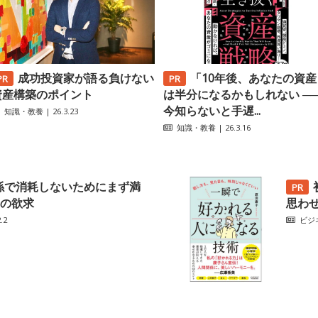
成功投資家が語る負けない
「10年後、あなたの資産
資産構築のポイント
は半分になるかもしれない ─
今知らないと手遅...
知識・教養
| 26.3.23
知識・教養
| 26.3.16
係で消耗しないためにまず満
の欲求
思わ
.2
ビジ