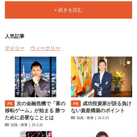
» 続きを読む
人気記事
デイリー
ウィークリー
次の金融危機で「富の
成功投資家が語る負け
移転ゲーム」が始まる 勝つ
ない資産構築のポイント
ために必要なこととは
知識・教養
| 26.3.23
知識・教養
| 26.3.26