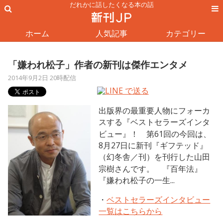
だれかに話したくなる本の話
ホーム
人気記事
カテゴリー
「嫌われ松子」作者の新刊は傑作エンタメ
2014年9月2日 20時配信
出版界の最重要人物にフォーカ
スする『ベストセラーズインタ
ビュー』！ 第61回の今回は、
8月27日に新刊『ギフテッド』
（幻冬舎／刊）を刊行した山田
宗樹さんです。 『百年法』
『嫌われ松子の一生...
・
ベストセラーズインタビュー
一覧はこちらから