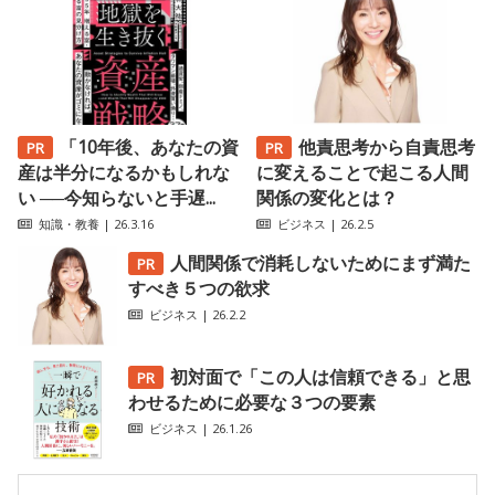
「10年後、あなたの資
他責思考から自責思考
産は半分になるかもしれな
に変えることで起こる人間
い ──今知らないと手遅...
関係の変化とは？
知識・教養
| 26.3.16
ビジネス
| 26.2.5
人間関係で消耗しないためにまず満た
すべき５つの欲求
ビジネス
| 26.2.2
初対面で「この人は信頼できる」と思
わせるために必要な３つの要素
ビジネス
| 26.1.26