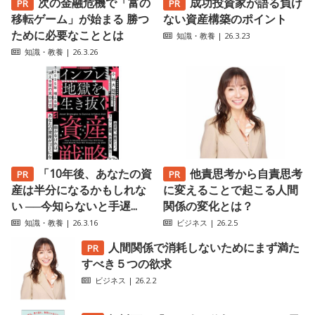
次の金融危機で「富の
成功投資家が語る負け
移転ゲーム」が始まる 勝つ
ない資産構築のポイント
ために必要なこととは
知識・教養
| 26.3.23
知識・教養
| 26.3.26
「10年後、あなたの資
他責思考から自責思考
産は半分になるかもしれな
に変えることで起こる人間
い ──今知らないと手遅...
関係の変化とは？
知識・教養
| 26.3.16
ビジネス
| 26.2.5
人間関係で消耗しないためにまず満た
すべき５つの欲求
ビジネス
| 26.2.2