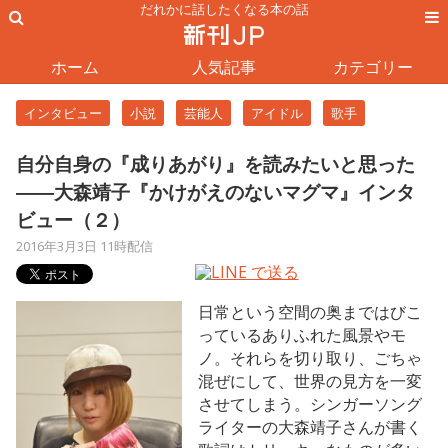
だれかに話したくなる本の話
ホーム
人気記事
カテゴリー
インタビュー
小説
芸能人
アイドル
歌手
自分自身の『成りあがり』を読みたいと思った
――大森靖子『かけがえのないマグマ』インタ
ビュー（２）
2016年3月3日 11時配信
日常という空間の奥まではびこ
っているありふれた風景やモ
ノ。それらを切り取り、ごちゃ
混ぜにして、世界の見方を一変
させてしまう。シンガーソング
ライターの大森靖子さんが書く