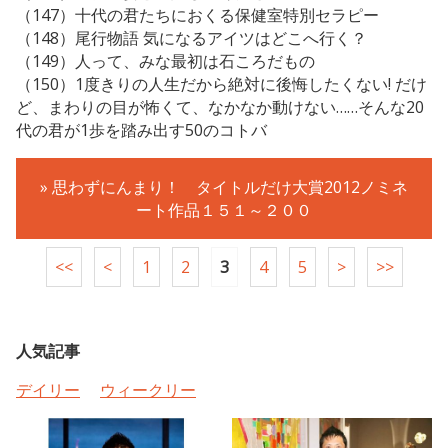
（147）十代の君たちにおくる保健室特別セラピー
（148）尾行物語 気になるアイツはどこへ行く？
（149）人って、みな最初は石ころだもの
（150）1度きりの人生だから絶対に後悔したくない! だけ
ど、まわりの目が怖くて、なかなか動けない……そんな20
代の君が1歩を踏み出す50のコトバ
» 思わずにんまり！ タイトルだけ大賞2012ノミネ
ート作品１５１～２００
<<
<
1
2
3
4
5
>
>>
人気記事
デイリー
ウィークリー