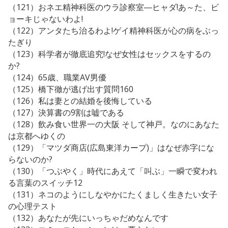
（121）おネエ精神科医のウラ診察室―ヒャダ!あ～た、ビ
ョーキじゃないわよ!
（122）アンタたち治るわよ!ゲイ精神科医が心の病をぶっ
たぎり
（123）科学者が徹底追究!なぜ女性はセックスをするの
か?
（124）65歳、職業AV男優
（125）橋下徹が逃げ出す質問160
（126）私は妻との結婚を後悔している
（127）決算書の9割は嘘である
（128）飲み食い世界一の大阪 そして神戸。なのにあなた
は京都へゆくの
（129）「マツダ商店(広島東洋カープ)」はなぜ赤字にな
らないのか?
（130）「つぶやく」時代にあえて「叫ぶ」一瞬で変われ
る言葉のスイッチ12
（131）ネコのようにしなやかにたくましく生きたい女子
の心理テスト
（132）あなたが先にいっちゃだめなんです