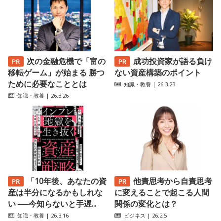
次の金融危機で「富の
成功投資家が語る負け
移転ゲーム」が始まる 勝つ
ない資産構築のポイント
ために必要なこととは
知識・教養
| 26.3.23
知識・教養
| 26.3.26
「10年後、あなたの資
他責思考から自責思考
産は半分になるかもしれな
に変えることで起こる人間
い ──今知らないと手遅...
関係の変化とは？
知識・教養
| 26.3.16
ビジネス
| 26.2.5