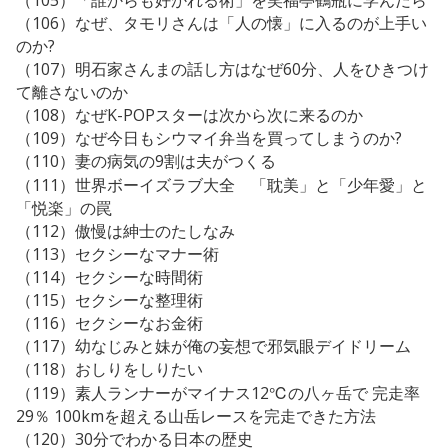
（105）「誰からも好かれる術」を笑福亭鶴瓶に学んだら
（106）なぜ、タモリさんは「人の懐」に入るのが上手い
のか?
（107）明石家さんまの話し方はなぜ60分、人をひきつけ
て離さないのか
（108）なぜK-POPスターは次から次に来るのか
（109）なぜ今日もシウマイ弁当を買ってしまうのか?
（110）妻の病気の9割は夫がつくる
（111）世界ボーイズラブ大全 「耽美」と「少年愛」と
「悦楽」の罠
（112）傲慢は紳士のたしなみ
（113）セクシーなマナー術
（114）セクシーな時間術
（115）セクシーな整理術
（116）セクシーなお金術
（117）幼なじみと妹が俺の妄想で邪気眼デイドリーム
（118）おしりをしりたい
（119）素人ランナーがマイナス12℃の八ヶ岳で 完走率
29％ 100kmを超える山岳レースを完走できた方法
（120）30分でわかる日本の歴史