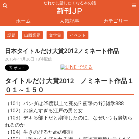
だれかに話したくなる本の話
ホーム
人気記事
カテゴリー
話題
出版業界
文学賞
イベント
日本タイトルだけ大賞2012ノミネート作品
2016年11月26日 18時配信
タイトルだけ大賞2012 ノミネート作品１
０１～１５０
（101）パンダは25度以上で死ぬ!? 衝撃の1行雑学888
（102）お盛んすぎる江戸の男と女
（103）デキる部下だと期待したのに、なぜいつも裏切ら
れるのか
（104）生きのびるための犯罪