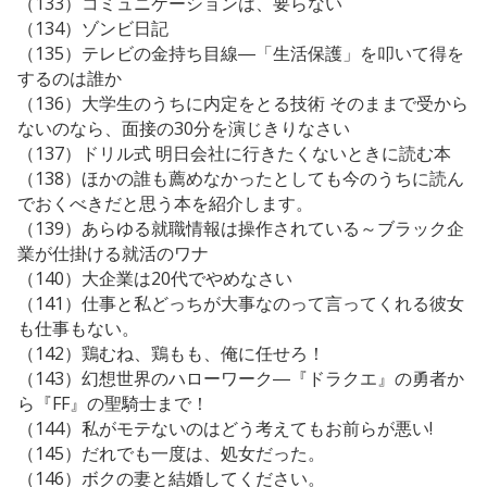
（133）コミュニケーションは、要らない
（134）ゾンビ日記
（135）テレビの金持ち目線―「生活保護」を叩いて得を
するのは誰か
（136）大学生のうちに内定をとる技術 そのままで受から
ないのなら、面接の30分を演じきりなさい
（137）ドリル式 明日会社に行きたくないときに読む本
（138）ほかの誰も薦めなかったとしても今のうちに読ん
でおくべきだと思う本を紹介します。
（139）あらゆる就職情報は操作されている～ブラック企
業が仕掛ける就活のワナ
（140）大企業は20代でやめなさい
（141）仕事と私どっちが大事なのって言ってくれる彼女
も仕事もない。
（142）鶏むね、鶏もも、俺に任せろ！
（143）幻想世界のハローワーク―『ドラクエ』の勇者か
ら『FF』の聖騎士まで！
（144）私がモテないのはどう考えてもお前らが悪い!
（145）だれでも一度は、処女だった。
（146）ボクの妻と結婚してください。