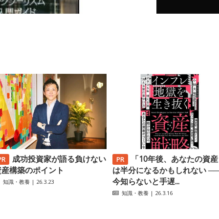
成功投資家が語る負けない
「10年後、あなたの資産
資産構築のポイント
は半分になるかもしれない ─
今知らないと手遅...
知識・教養
| 26.3.23
知識・教養
| 26.3.16