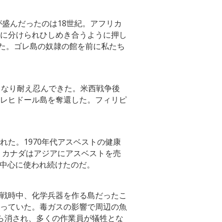
が盛んだったのは18世紀。アフリカ
に分けられひしめき合うように押し
った。ゴレ島の奴隷の館を前に私たち
となり耐え忍んできた。米西戦争後
レヒドール島を奪還した。フィリピ
た。1970年代アスベストの健康
、カナダはアジアにアスベストを売
を中心に使われ続けたのだ。
戦時中、化学兵器を作る島だったこ
っていた。毒ガスの影響で周辺の魚
ら消され、多くの作業員が犠牲とな