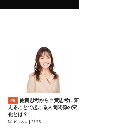
他責思考から自責思考に変
─
えることで起こる人間関係の変
化とは？
ビジネス
| 26.2.5