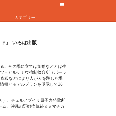
カテゴリー
ド』 いろは出版
る。その場に立てば郷愁などとは生
ツ＝ビルケナウ強制収容所（ポーラ
、虐殺などにより人が人を殺した場
情報とモデルプランを明示して36
リカ）、チェルノブイリ原子力発電所
ーム、沖縄の野戦病院跡ヌヌマチガ