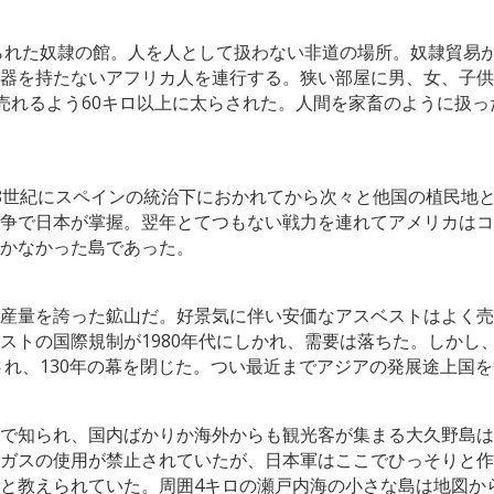
てられた奴隷の館。人を人として扱わない非道の場所。奴隷貿易
器を持たないアフリカ人を連行する。狭い部屋に男、女、子供
売れるよう60キロ以上に太らされた。人間を家畜のように扱
8世紀にスペインの統治下におかれてから次々と他国の植民地
争で日本が掌握。翌年とてつもない戦力を連れてアメリカはコ
かなかった島であった。
産量を誇った鉱山だ。好景気に伴い安価なアスベストはよく売れ
ストの国際規制が1980年代にしかれ、需要は落ちた。しかし
判され、130年の幕を閉じた。つい最近までアジアの発展途上国
で知られ、国内ばかりか海外からも観光客が集まる大久野島は
ガスの使用が禁止されていたが、日本軍はここでひっそりと作
と教えられていた。周囲4キロの瀬戸内海の小さな島は地図か