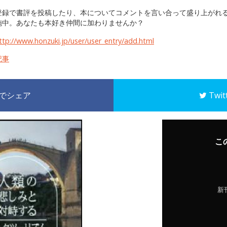
登録で書評を投稿したり、本についてコメントを言い合って盛り上がれ
施中。あなたも本好き仲間に加わりませんか？
ttp://www.honzuki.jp/user/user_entry/add.html
記事
k でシェア
Twi
こ
新