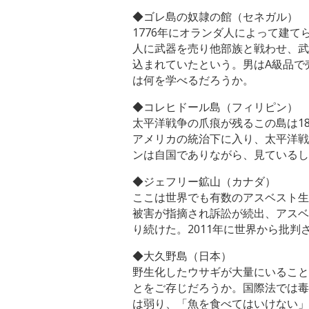
◆ゴレ島の奴隷の館（セネガル）
1776年にオランダ人によって建
人に武器を売り他部族と戦わせ、武
込まれていたという。男はA級品で
は何を学べるだろうか。
◆コレヒドール島（フィリピン）
太平洋戦争の爪痕が残るこの島は1
アメリカの統治下に入り、太平洋戦
ンは自国でありながら、見ているし
◆ジェフリー鉱山（カナダ）
ここは世界でも有数のアスベスト生
被害が指摘され訴訟が続出、アスベ
り続けた。2011年に世界から批
◆大久野島（日本）
野生化したウサギが大量にいること
とをご存じだろうか。国際法では毒
は弱り、「魚を食べてはいけない」