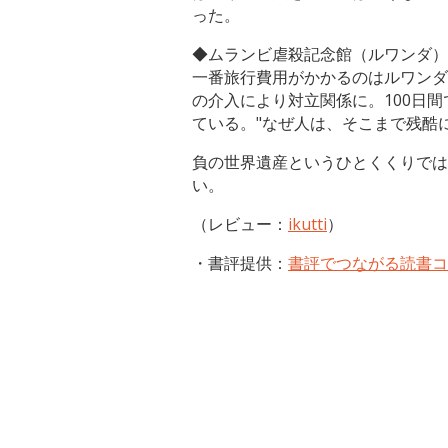
った。
◆ムランビ虐殺記念館（ルワンダ）
一番旅行費用がかかるのはルワンダ
の介入により対立関係に。100日
ている。"なぜ人は、そこまで残酷
負の世界遺産というひとくくりでは
い。
（レビュー：
ikutti
）
・書評提供：
書評でつながる読書コ