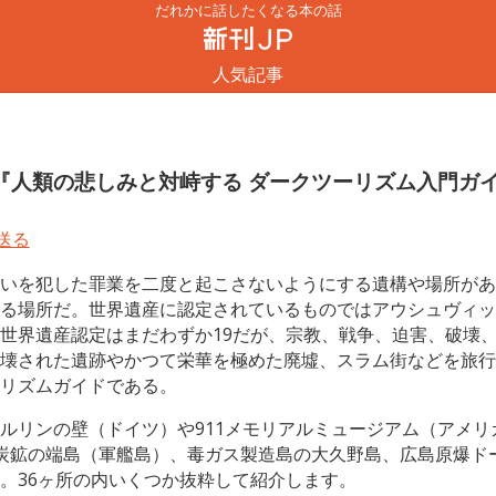
だれかに話したくなる本の話
人気記事
『人類の悲しみと対峙する ダークツーリズム入門ガイ
いを犯した罪業を二度と起こさないようにする遺構や場所があ
る場所だ。世界遺産に認定されているものではアウシュヴィッ
世界遺産認定はまだわずか19だが、宗教、戦争、迫害、破壊
壊された遺跡やかつて栄華を極めた廃墟、スラム街などを旅行
リズムガイドである。
ルリンの壁（ドイツ）や911メモリアルミュージアム（アメ
炭鉱の端島（軍艦島）、毒ガス製造島の大久野島、広島原爆ド
。36ヶ所の内いくつか抜粋して紹介します。