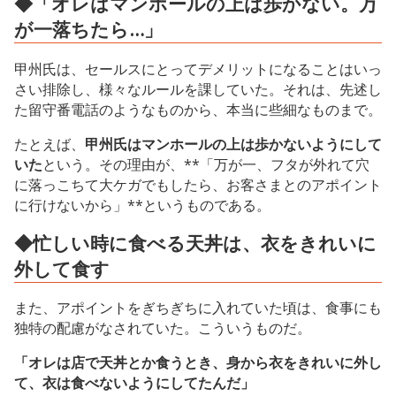
◆「オレはマンホールの上は歩かない。万
が一落ちたら…」
甲州氏は、セールスにとってデメリットになることはいっ
さい排除し、様々なルールを課していた。それは、先述し
た留守番電話のようなものから、本当に些細なものまで。
たとえば、
甲州氏はマンホールの上は歩かないようにして
いた
という。その理由が、**「万が一、フタが外れて穴
に落っこちて大ケガでもしたら、お客さまとのアポイント
に行けないから」**というものである。
◆忙しい時に食べる天丼は、衣をきれいに
外して食す
また、アポイントをぎちぎちに入れていた頃は、食事にも
独特の配慮がなされていた。こういうものだ。
「オレは店で天丼とか食うとき、身から衣をきれいに外し
て、衣は食べないようにしてたんだ」