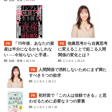
「10年後、あなたの資
他責思考から自責思考
産は半分になるかもしれな
に変えることで起こる人間
い ──今知らないと手遅...
関係の変化とは？
知識・教養
| 26.3.16
ビジネス
| 26.2.5
人間関係で消耗しないためにまず満た
すべき５つの欲求
ビジネス
| 26.2.2
初対面で「この人は信頼できる」と思
わせるために必要な３つの要素
ビジネス
| 26.1.26