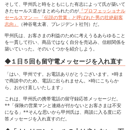
そして、甲州氏と時をともにした有志によって氏が築いて
きたセールス道がまとめられたのが
『プロフェッショナル
セールスマン ― 「伝説の営業」と呼ばれた男の壮絶顧客
志向』
（神谷竜太著、プレジデント社刊）だ。
甲州氏は、お客さまの利益のために考えうるあらゆること
を一貫して行い、商品ではなく自分を売込み、信頼関係を
築いていった。そのいくつかを紹介しよう。
◆１日５回も留守電メッセージを入れ直す
「はい、甲州です。お電話ありがとうございます。×時ま
で商談中のため、電話に出られません。×時にこちらか
ら、おかけ直しいたします」
これは、甲州氏の携帯電話の留守録応答メッセージだ。
**「保険の営業マンと連絡が付かないとお客さまは不安
になる」**そんな思いから甲州氏は、商談に入る度に応
答メッセージを入れ直すのだ。