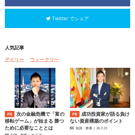
Twitter でシェア
人気記事
デイリー
ウィークリー
次の金融危機で「富の
成功投資家が語る負け
移転ゲーム」が始まる 勝つ
ない資産構築のポイント
ために必要なこととは
知識・教養
| 26.3.23
知識・教養
| 26.3.26