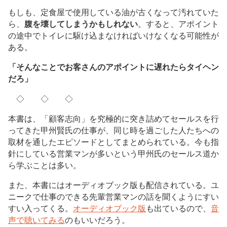
もしも、定食屋で使用している油が古くなって汚れていた
ら、
腹を壊してしまうかもしれない
。すると、アポイント
の途中でトイレに駆け込まなければいけなくなる可能性が
ある。
「そんなことでお客さんのアポイントに遅れたらタイヘン
だろ」
◇ ◇ ◇
本書は、「顧客志向」を究極的に突き詰めてセールスを行
ってきた甲州賢氏の仕事が、同じ時を過ごした人たちへの
取材を通したエピソードとしてまとめられている。今も指
針にしている営業マンが多いという甲州氏のセールス道か
ら学ぶことは多い。
また、本書にはオーディオブック版も配信されている。ユ
ニークで仕事のできる先輩営業マンの話を聞くようにすい
すい入ってくる。
オーディオブック版
も出ているので、
音
声で聴いてみる
のもいいだろう。