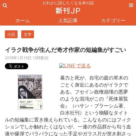
だれかに話したくなる本の話
ホーム
人気記事
カテゴリー
小説
文学
イラク戦争が生んだ奇才作家の短編集がすごい
2018年1月19日 13時配信
暴力と死が、自宅の庭の草木の
ごとく身近にあるのがイラクで
ある。フセイン政権崩壊の悪夢
のような混沌がこの『死体展覧
会』（ハサン・ブラーシム著、
白水社刊）という物騒なタイト
ルの短編集に置き換えられている。こんなものにはフィク
ションでしか触れたくはないが、一連の作品群から匂う血
液や爆弾でバラバラになった手足やガラス片が突き刺さっ