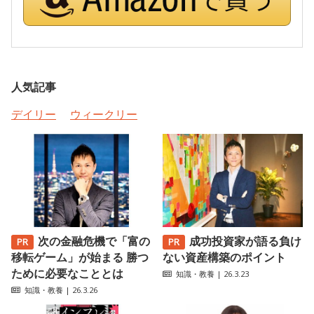
人気記事
デイリー
ウィークリー
次の金融危機で「富の
成功投資家が語る負け
移転ゲーム」が始まる 勝つ
ない資産構築のポイント
ために必要なこととは
知識・教養
| 26.3.23
知識・教養
| 26.3.26