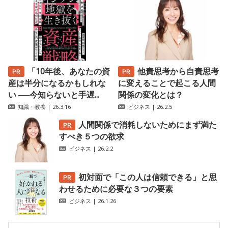
「10年後、あなたの資
他責思考から自責思考
産は半分になるかもしれな
に変えることで起こる人間
い ──今知らないと手遅...
関係の変化とは？
知識・教養
| 26.3.16
ビジネス
| 26.2.5
人間関係で消耗しないためにまず満た
すべき５つの欲求
ビジネス
| 26.2.2
初対面で「この人は信頼できる」と思
わせるために必要な３つの要素
ビジネス
| 26.1.26