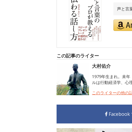
声と言
この記事のライター
大村佑介
1979年生まれ。
ルは行動経済学、心
このライターの他の
Faceboo