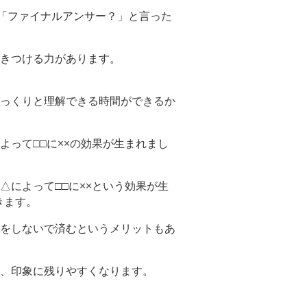
の「ファイナルアンサー？」と言った
きつける力があります。
っくりと理解できる時間ができるか
って□□に××の効果が生まれまし
によって□□に××という効果が生
きます。
をしないで済むというメリットもあ
、印象に残りやすくなります。