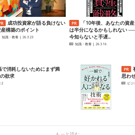
成功投資家が語る負けない
「10年後、あなたの資産
資産構築のポイント
は半分になるかもしれない ─
今知らないと手遅...
知識・教養
| 26.3.23
知識・教養
| 26.3.16
係で消耗しないためにまず満
の欲求
思わ
.2
ビジ
もっと読む