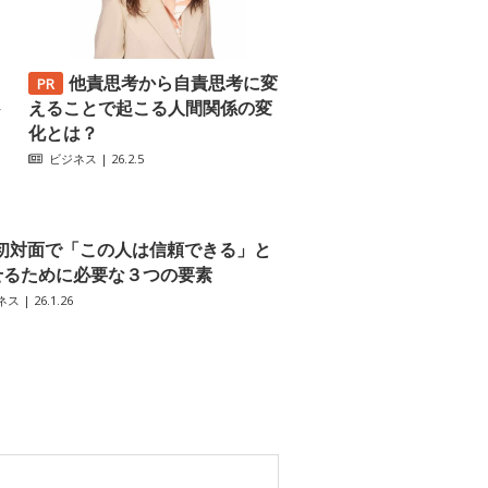
他責思考から自責思考に変
─
えることで起こる人間関係の変
化とは？
ビジネス
| 26.2.5
初対面で「この人は信頼できる」と
せるために必要な３つの要素
ネス
| 26.1.26