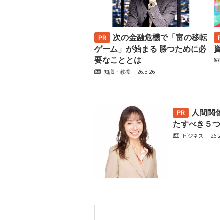
次の金融危機で「富の移転
ゲーム」が始まる 勝つために必
要なこととは
知識・教養
| 26.3.26
人間関
たすべき５つ
ビジネス
| 26.2