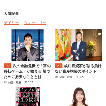
人気記事
デイリー
ウィークリー
次の金融危機で「富の
成功投資家が語る負け
移転ゲーム」が始まる 勝つ
ない資産構築のポイント
ために必要なこととは
知識・教養
| 26.3.23
知識・教養
| 26.3.26