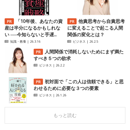
「10年後、あなたの資
他責思考から自責思考
産は半分になるかもしれな
に変えることで起こる人間
い ──今知らないと手遅...
関係の変化とは？
知識・教養
| 26.3.16
ビジネス
| 26.2.5
人間関係で消耗しないためにまず満た
すべき５つの欲求
ビジネス
| 26.2.2
初対面で「この人は信頼できる」と思
わせるために必要な３つの要素
ビジネス
| 26.1.26
もっと読む