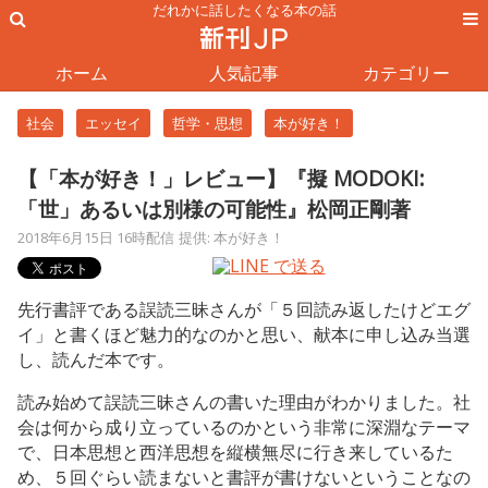
だれかに話したくなる本の話
ホーム
人気記事
カテゴリー
社会
エッセイ
哲学・思想
本が好き！
【「本が好き！」レビュー】『擬 MODOKI:
「世」あるいは別様の可能性』松岡正剛著
2018年6月15日 16時配信
提供: 本が好き！
先行書評である誤読三昧さんが「５回読み返したけどエグ
イ」と書くほど魅力的なのかと思い、献本に申し込み当選
し、読んだ本です。
読み始めて誤読三昧さんの書いた理由がわかりました。社
会は何から成り立っているのかという非常に深淵なテーマ
で、日本思想と西洋思想を縦横無尽に行き来しているた
め、５回ぐらい読まないと書評が書けないということなの