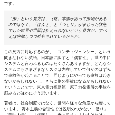
です。
「擬」という見方は、（略）本物があって擬物がある
のではなく、「ほんと」と「つもり」がまじった状態
でしか世界や世間は捉えられないという見方だ。すべ
えは内蔵しつつ外包されているからだ。
この見方に対応するのが、「コンティジェンシー」という
聞きなれない英語。日本語に訳すと「偶有性」。世の中に
システムと言われるものはたくさんありますが、どんなシ
ステムにもさまざまなリスクは内在していて何かのはずみ
で事故等が起こることで、同じようにやっても事故は起き
ないかもしれないし、さらに別の事故になるかもしれない
ということです。東京電力福島第一原子力発電所の事故を
顧みると確かにそう思います。
著者は、社会制度ではなく、世間を様々な角度から綴って
います。 資本主義の合理性では説明のつかない「借り」
（義理人情）、「横取り」「乗っ取り」「おすそ分け」