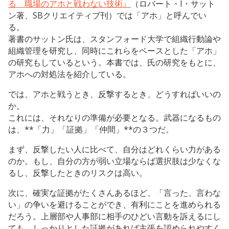
る 職場のアホと戦わない技術』
（ロバート・I・サット
ン著、SBクリエイティブ刊）では「アホ」と呼んでい
る。
著書のサットン氏は、スタンフォード大学で組織行動論や
組織管理を研究し、同時にこれらをベースとした「アホ」
の研究もしているという。本書では、氏の研究をもとに、
アホへの対処法を紹介している。
では、アホと戦うとき、反撃するとき、どうすればいいの
か。
これには、それなりの準備が必要となる。武器になるもの
は、**「力」「証拠」「仲間」**の３つだ。
まず、反撃したい人に比べて、自分はどれくらい力がある
のか。もし、自分の方が弱い立場ならば選択肢は少なくな
るし、反撃したときのリスクは高い。
次に、確実な証拠がたくさんあるほど、「言った、言わな
い」の争いを避けることができ、有利にことを進められる
だろう。上層部や人事部に相手のひどい言動を訴えるにし
ても、しっかりとした証拠があれば主張を認められやすく