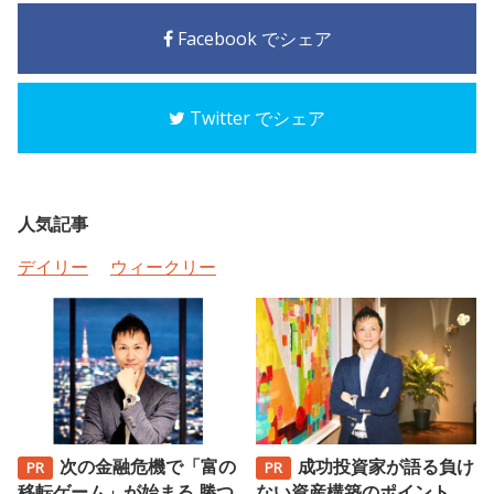
Facebook でシェア
Twitter でシェア
人気記事
デイリー
ウィークリー
次の金融危機で「富の
成功投資家が語る負け
移転ゲーム」が始まる 勝つ
ない資産構築のポイント