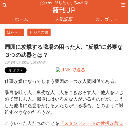
だれかに話したくなる本の話
ホーム
人気記事
カテゴリー
はたらく
ビジネス書
周囲に攻撃する職場の困った人、“反撃”に必要な
３つの武器とは？
2018年6月30日 20時配信
仕事が嫌になってしまう要因の一つが人間関係である。
暴言を吐く人、卑劣な人、人をこきおろす人、他人をいじ
めて楽しむ人。職場にはいろんな人がいるものだが、こう
した他者に迷惑をかける人たちがいる場合、どのように対
処すべきなのだろうか。
こういった人たちのことを
『スタンフォードの教授が教え