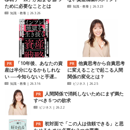
ために必要なこととは
知識・教養
| 26.3.23
知識・教養
| 26.3.26
「10年後、あなたの資
他責思考から自責思考
産は半分になるかもしれな
に変えることで起こる人間
い ──今知らないと手遅...
関係の変化とは？
知識・教養
| 26.3.16
ビジネス
| 26.2.5
人間関係で消耗しないためにまず満た
すべき５つの欲求
ビジネス
| 26.2.2
初対面で「この人は信頼できる」と思