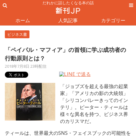
だれかに話したくなる本の話
ホーム
人気記事
カテゴリー
ビジネス書
「ペイパル・マフィア」の首領に学ぶ成功者の
行動原則とは？
2018年7月8日 23時配信
「ジョブズを超える最強の起業
家」「アメリカの影の大統領」
「シリコンバレーきってのイン
テリ」。ピーター・ティールは
様々な異名を持つ、ビジネス界
のカリスマだ。
ティールは、世界最大のSNS・フェイスブックの可能性を