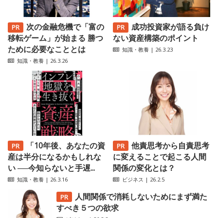
次の金融危機で「富の
成功投資家が語る負け
移転ゲーム」が始まる 勝つ
ない資産構築のポイント
ために必要なこととは
知識・教養
| 26.3.23
知識・教養
| 26.3.26
「10年後、あなたの資
他責思考から自責思考
産は半分になるかもしれな
に変えることで起こる人間
い ──今知らないと手遅...
関係の変化とは？
知識・教養
| 26.3.16
ビジネス
| 26.2.5
人間関係で消耗しないためにまず満た
すべき５つの欲求