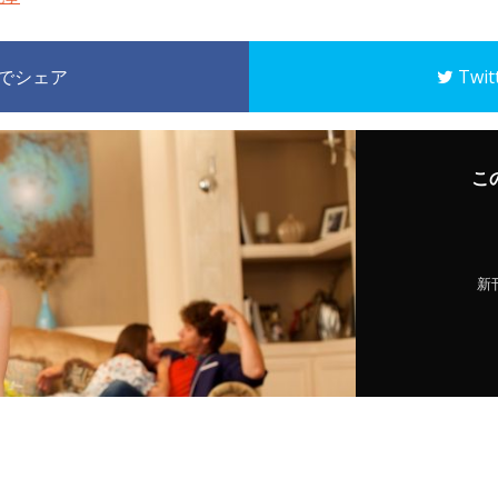
k でシェア
Twi
こ
新