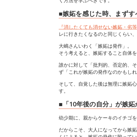
く方法を学ぶべきです。
■嫉妬を感じた時、まずす
『消したくても消せない嫉妬・劣等
レに行きたくなるのと同じくらい、
大嶋さんいわく「嫉妬は発作」。
そう考えると、嫉妬すること自体を
誰かに対して「批判的、否定的、そ
ず「これが嫉妬の発作なのかもしれ
そして、自覚した後は無理に嫉妬心
す。
■「10年後の自分」が嫉
幼少期に、親からケーキのイチゴを
だからこそ、大人になってから嫉妬
んによると、嫉妬の発作に陥ってい