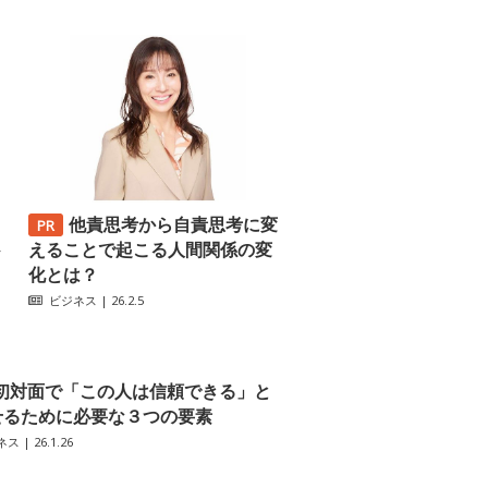
他責思考から自責思考に変
─
えることで起こる人間関係の変
化とは？
ビジネス
| 26.2.5
初対面で「この人は信頼できる」と
せるために必要な３つの要素
ネス
| 26.1.26