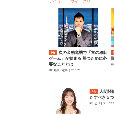
デイリー
ウィークリー
次の金融危機で「富の移転
ゲーム」が始まる 勝つために必
要なこととは
知識・教養
| 26.3.26
人間関
たすべき５つ
ビジネス
| 26.2