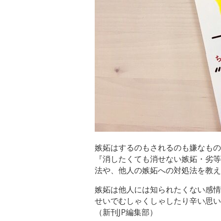
嫉妬はするのもされるのも嫌なもの
『消したくても消せない嫉妬・劣等
法や、他人の嫉妬への対処法を教え
嫉妬は他人には知られたくない感情
せいでむしゃくしゃしたり辛い思い
（新刊JP編集部）