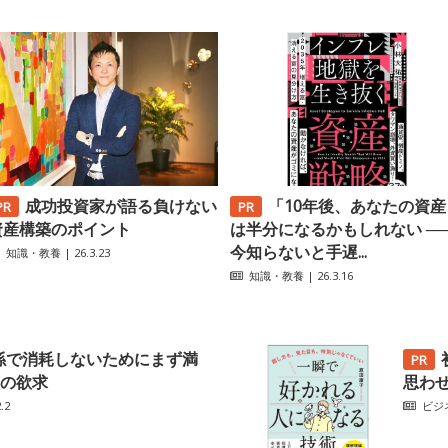
成功投資家が語る負けない
「10年後、あなたの資産
資産構築のポイント
は半分になるかもしれない ─
今知らないと手遅...
知識・教養
| 26.3.23
知識・教養
| 26.3.16
係で消耗しないためにまず満
の欲求
思わ
.2
ビジ