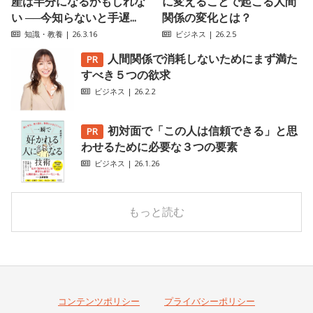
産は半分になるかもしれな
に変えることで起こる人間
い ──今知らないと手遅...
関係の変化とは？
知識・教養
| 26.3.16
ビジネス
| 26.2.5
人間関係で消耗しないためにまず満た
すべき５つの欲求
ビジネス
| 26.2.2
初対面で「この人は信頼できる」と思
わせるために必要な３つの要素
ビジネス
| 26.1.26
もっと読む
コンテンツポリシー
プライバシーポリシー