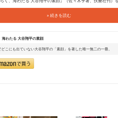
らく、海わたる 大谷翔平の素顔』（佐々木亨著、扶桑社刊）
» 続きを読む
、海わたる 大谷翔平の素顔
でどこにも出ていない大谷翔平の「素顔」を著した唯一無二の一冊。