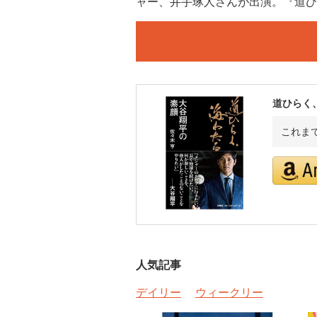
ャー、井手琢人さんが出演。『道ひ
道ひらく
これま
人気記事
デイリー
ウィークリー