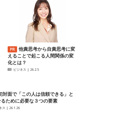
他責思考から自責思考に変
─
えることで起こる人間関係の変
化とは？
ビジネス
| 26.2.5
初対面で「この人は信頼できる」と
せるために必要な３つの要素
ネス
| 26.1.26