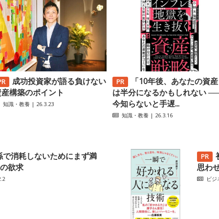
成功投資家が語る負けない
「10年後、あなたの資産
資産構築のポイント
は半分になるかもしれない ─
今知らないと手遅...
知識・教養
| 26.3.23
知識・教養
| 26.3.16
係で消耗しないためにまず満
の欲求
思わ
.2
ビジ