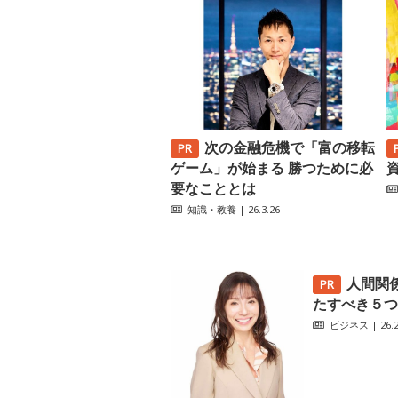
次の金融危機で「富の移転
ゲーム」が始まる 勝つために必
要なこととは
知識・教養
| 26.3.26
人間関
たすべき５つ
ビジネス
| 26.2