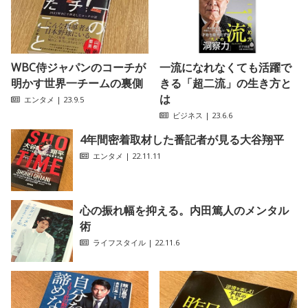
WBC侍ジャパンのコーチが
一流になれなくても活躍で
明かす世界一チームの裏側
きる「超二流」の生き方と
は
エンタメ
| 23.9.5
ビジネス
| 23.6.6
4年間密着取材した番記者が見る大谷翔平
エンタメ
| 22.11.11
心の振れ幅を抑える。内田篤人のメンタル
術
ライフスタイル
| 22.11.6