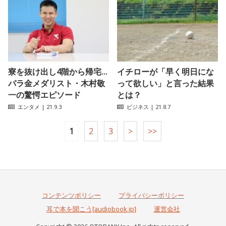
寮を抜け出し4階から帰宅…
イチローが「早く明日にな
パラ金メダリスト・木村敬
って欲しい」と言った結果
一の驚愕エピソード
とは？
エンタメ
| 21.9.3
ビジネス
| 21.8.7
1
2
3
>
>>
コンテンツポリシー
プライバシーポリシー
耳で本を聞こう[audiobook.jp]
運営会社