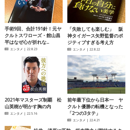
手術9回、合計191針！元ヤ
「失敗しても楽しむ」 阪
クルトスワローズ・館山昌
神タイガース矢野監督のポ
平はなぜ心が折れな...
ジティブすぎる考え方
エンタメ
| 22.8.23
エンタメ
| 22.8.22
2021年マスターズ制覇 松
前年最下位から日本一 ヤ
山英樹が明かす胸の内
クルト優勝の転機となった
「2つの3タテ」
エンタメ
| 22.5.16
エンタメ
| 22.4.21