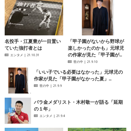
名投手・江夏豊が一目置い
「甲子園がないから野球が
ていた強打者とは
楽しかったのかも」元球児
の作家が見た「甲子園が...
エンタメ
| 21.10.31
世の中
| 21.9.10
「いい子でいる必要はなかった」元球児の
作家が見た「甲子園がなかった夏」...
世の中
| 21.9.9
パラ金メダリスト・木村敬一が語る「延期
の１年」
エンタメ
| 21.9.4