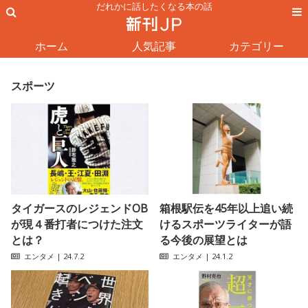
だれかに話したくなる本の話
ホーム
人気記事
カテゴリー
スポーツ
タイガースのレジェンドOB
箱根駅伝を45年以上追い続
が現４番打者につけた注文
けるスポーツライターが語
とは？
る今後の展望とは
エンタメ
| 24.7.2
エンタメ
| 24.1.2