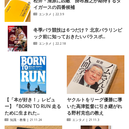
松井・清原に匹敵 掛布雅之が期待するタ
イガースの四番候補
エンタメ
| 22.3.9
冬季パラ競技は６つだけ？ 北京パラリンピ
ック前に知っておきたいパラスポ...
エンタメ
| 22.2.18
【「本が好き！」レビュ
ヤクルトをリーグ優勝に導
ー】『BORN TO RUN 走る
いた高津監督に引き継がれ
ために生まれた...
る野村克也の教え
知識・教養
| 21.11.24
エンタメ
| 21.11.3