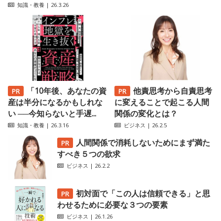
知識・教養
| 26.3.26
「10年後、あなたの資
他責思考から自責思考
産は半分になるかもしれな
に変えることで起こる人間
い ──今知らないと手遅...
関係の変化とは？
知識・教養
| 26.3.16
ビジネス
| 26.2.5
人間関係で消耗しないためにまず満た
すべき５つの欲求
ビジネス
| 26.2.2
初対面で「この人は信頼できる」と思
わせるために必要な３つの要素
ビジネス
| 26.1.26