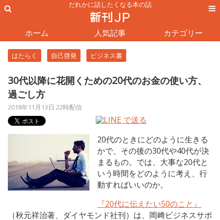
だれかに話したくなる本の話
ホーム
人気記事
カテゴリー
はたらく
自己啓発
ビジネス書
30代以降に花開くための20代のお金の使い方、
過ごし方
2018年11月13日 22時配信
20代のときにどのように生きる
かで、その後の30代や40代が決
まるもの。では、大事な20代と
いう時間をどのように考え、行
動すればいいのか。
『20代に伝えたい50のこと』
（秋元祥治著、ダイヤモンド社刊）は、岡﨑ビジネスサポ