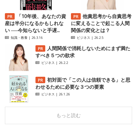
「10年後、あなたの資
他責思考から自責思考
産は半分になるかもしれな
に変えることで起こる人間
い ──今知らないと手遅...
関係の変化とは？
知識・教養
| 26.3.16
ビジネス
| 26.2.5
人間関係で消耗しないためにまず満た
すべき５つの欲求
ビジネス
| 26.2.2
初対面で「この人は信頼できる」と思
わせるために必要な３つの要素
ビジネス
| 26.1.26
もっと読む