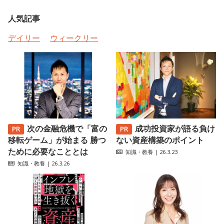
人気記事
デイリー
ウィークリー
次の金融危機で「富の
成功投資家が語る負け
移転ゲーム」が始まる 勝つ
ない資産構築のポイント
ために必要なこととは
知識・教養
| 26.3.23
知識・教養
| 26.3.26