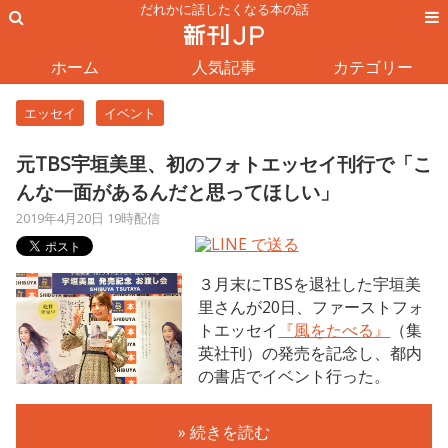
だれかに話したくなる本の話
ホーム
人気記事
カテゴリー
エッセイ
イベント
元TBS宇垣美里、初のフォトエッセイ刊行で「こ
んな一面があるんだと思ってほしい」
2019年4月20日 19時配信
３月末にTBSを退社した宇垣美
里さんが20日、ファーストフォ
トエッセイ
『風をたべる』
（集
英社刊）の発売を記念し、都内
の書店でイベント行った。
» 続きを読む