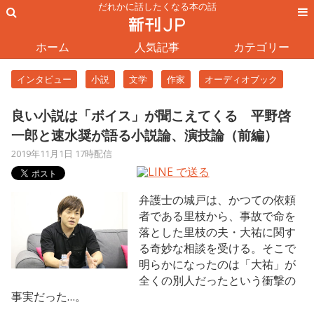
だれかに話したくなる本の話
ホーム
人気記事
カテゴリー
インタビュー
小説
文学
作家
オーディオブック
良い小説は「ボイス」が聞こえてくる 平野啓
一郎と速水奨が語る小説論、演技論（前編）
2019年11月1日 17時配信
弁護士の城戸は、かつての依頼
者である里枝から、事故で命を
落とした里枝の夫・大祐に関す
る奇妙な相談を受ける。そこで
明らかになったのは「大祐」が
全くの別人だったという衝撃の
事実だった…。