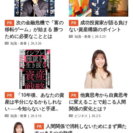
次の金融危機で「富の
成功投資家が語る負け
移転ゲーム」が始まる 勝つ
ない資産構築のポイント
ために必要なこととは
知識・教養
| 26.3.23
知識・教養
| 26.3.26
「10年後、あなたの資
他責思考から自責思考
産は半分になるかもしれな
に変えることで起こる人間
い ──今知らないと手遅...
関係の変化とは？
知識・教養
| 26.3.16
ビジネス
| 26.2.5
人間関係で消耗しないためにまず満た
すべき５つの欲求