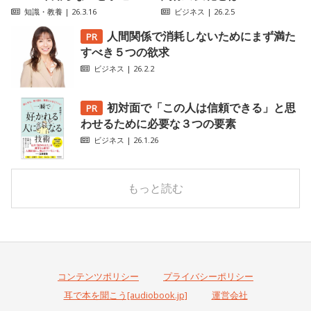
知識・教養
| 26.3.16
ビジネス
| 26.2.5
人間関係で消耗しないためにまず満た
すべき５つの欲求
ビジネス
| 26.2.2
初対面で「この人は信頼できる」と思
わせるために必要な３つの要素
ビジネス
| 26.1.26
もっと読む
コンテンツポリシー
プライバシーポリシー
耳で本を聞こう[audiobook.jp]
運営会社