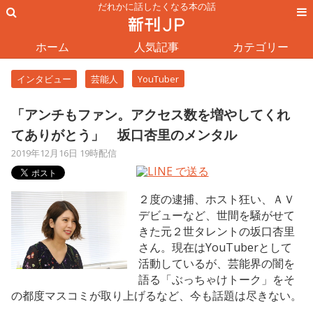
だれかに話したくなる本の話
ホーム
人気記事
カテゴリー
インタビュー
芸能人
YouTuber
「アンチもファン。アクセス数を増やしてくれ
てありがとう」 坂口杏里のメンタル
2019年12月16日 19時配信
２度の逮捕、ホスト狂い、ＡＶ
デビューなど、世間を騒がせて
きた元２世タレントの坂口杏里
さん。現在はYouTuberとして
活動しているが、芸能界の闇を
語る「ぶっちゃけトーク」をそ
の都度マスコミが取り上げるなど、今も話題は尽きない。