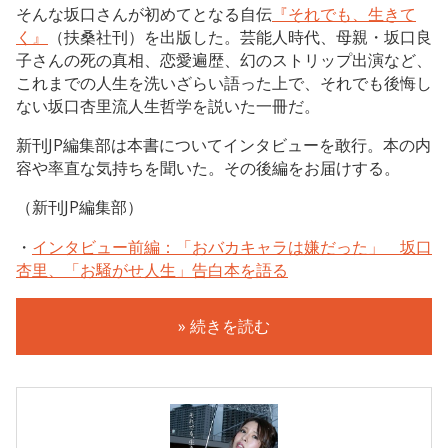
そんな坂口さんが初めてとなる自伝
『それでも、生きて
く』
（扶桑社刊）を出版した。芸能人時代、母親・坂口良
子さんの死の真相、恋愛遍歴、幻のストリップ出演など、
これまでの人生を洗いざらい語った上で、それでも後悔し
ない坂口杏里流人生哲学を説いた一冊だ。
新刊JP編集部は本書についてインタビューを敢行。本の内
容や率直な気持ちを聞いた。その後編をお届けする。
（新刊JP編集部）
・
インタビュー前編：「おバカキャラは嫌だった」 坂口
杏里、「お騒がせ人生」告白本を語る
» 続きを読む