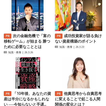
次の金融危機で「富の
成功投資家が語る負け
移転ゲーム」が始まる 勝つ
ない資産構築のポイント
ために必要なこととは
知識・教養
| 26.3.23
知識・教養
| 26.3.26
「10年後、あなたの資
他責思考から自責思考
産は半分になるかもしれな
に変えることで起こる人間
い ──今知らないと手遅...
関係の変化とは？